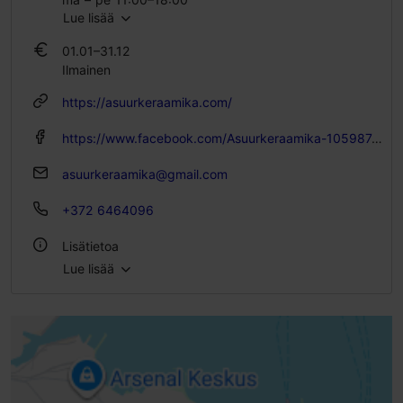
Lue lisää
la 11:00–15:00
01.01–31.12
Ilmainen
https://asuurkeraamika.com/
https://www.facebook.com/Asuurkeraamika-105987469451169/
asuurkeraamika@gmail.com
+372 6464096
Lisätietoa
Lue lisää
WLAN-alue