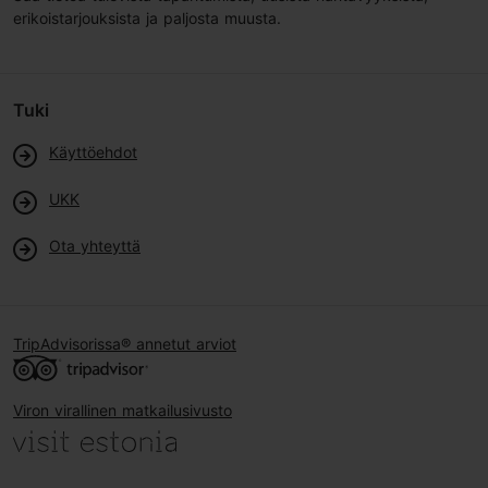
erikoistarjouksista ja paljosta muusta.
Tuki
Käyttöehdot
UKK
Ota yhteyttä
TripAdvisorissa® annetut arviot
Viron virallinen matkailusivusto