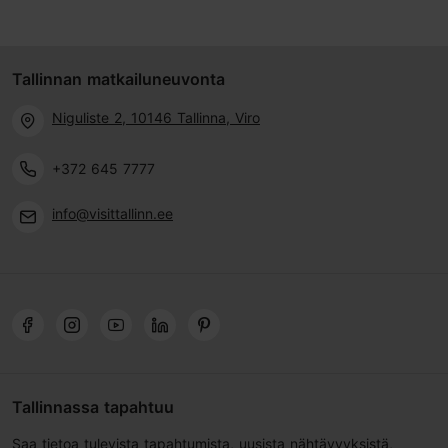
Tallinnan matkailuneuvonta
Niguliste 2, 10146 Tallinna, Viro
+372 645 7777
info@visittallinn.ee
Tallinnassa tapahtuu
Saa tietoa tulevista tapahtumista, uusista nähtävyyksistä,