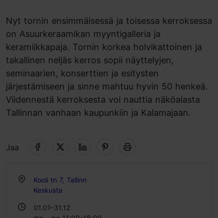
Nyt tornin ensimmäisessä ja toisessa kerroksessa
on Asuurkeraamikan myyntigalleria ja
keramiikkapaja. Tornin korkea holvikattoinen ja
takallinen neljäs kerros sopii näyttelyjen,
seminaarien, konserttien ja esitysten
järjestämiseen ja sinne mahtuu hyvin 50 henkeä.
Viidennestä kerroksesta voi nauttia näköalasta
Tallinnan vanhaan kaupunkiin ja Kalamajaan.
Jaa
Kooli tn 7, Tallinn
Keskusta
01.01–31.12
ma – pe 11:00–18:00