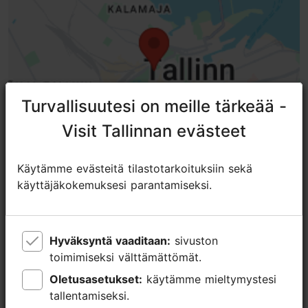
Turvallisuutesi on meille tärkeää -
Turvallisuutesi on meille tärkeää -
Visit Tallinnan evästeet
Visit Tallinnan evästeet
Käytämme evästeitä tilastotarkoituksiin sekä
Käytämme evästeitä tilastotarkoituksiin sekä
käyttäjäkokemuksesi parantamiseksi.
käyttäjäkokemuksesi parantamiseksi.
TripAdvisorissa® annetut arviot
Hyväksyntä vaaditaan:
Hyväksyntä vaaditaan:
sivuston
sivuston
tripadvisor rating 5.0 of 5
perustuu
1 arvioon
toimimiseksi välttämättömät.
toimimiseksi välttämättömät.
Oletusasetukset:
Oletusasetukset:
käytämme mieltymystesi
käytämme mieltymystesi
tallentamiseksi.
tallentamiseksi.
Loewenschede Torn- Leuvenshed Tower