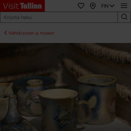
FIN
Suosikit
Kartta
Nähtävyydet ja museot