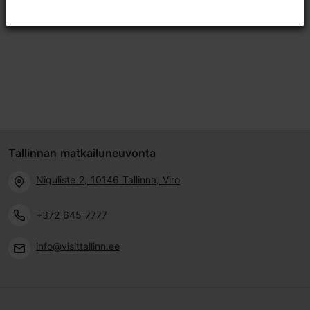
Tallinnan matkailuneuvonta
Niguliste 2, 10146 Tallinna, Viro
+372 645 7777
info@visittallinn.ee