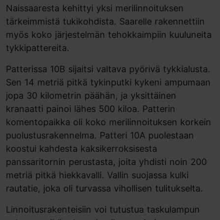
Naissaaresta kehittyi yksi merilinnoituksen
tärkeimmistä tukikohdista. Saarelle rakennettiin
myös koko järjestelmän tehokkaimpiin kuuluneita
tykkipattereita.
Patterissa 10B sijaitsi valtava pyörivä tykkialusta.
Sen 14 metriä pitkä tykinputki kykeni ampumaan
jopa 30 kilometrin päähän, ja yksittäinen
kranaatti painoi lähes 500 kiloa. Patterin
komentopaikka oli koko merilinnoituksen korkein
puolustusrakennelma. Patteri 10A puolestaan
koostui kahdesta kaksikerroksisesta
panssaritornin perustasta, joita yhdisti noin 200
metriä pitkä hiekkavalli. Vallin suojassa kulki
rautatie, joka oli turvassa vihollisen tulitukselta.
Linnoitusrakenteisiin voi tutustua taskulampun