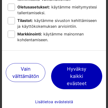
info@merematkad.com
Oletusasetukset:
Oletusasetukset:
käytämme mieltymystesi
käytämme mieltymystesi
tallentamiseksi.
tallentamiseksi.
+372 5145118
Tilastot:
Tilastot:
käytämme sivuston kehittämiseen
käytämme sivuston kehittämiseen
ja käyttökokemuksen arviointiin.
ja käyttökokemuksen arviointiin.
Markkinointi:
Markkinointi:
käytämme mainonnan
käytämme mainonnan
kohdentamiseen.
kohdentamiseen.
Vain
Vain
Hyväksy
Hyväksy
välttämätön
välttämätön
kaikki
kaikki
evästeet
evästeet
Lisätietoa evästeistä
Lisätietoa evästeistä