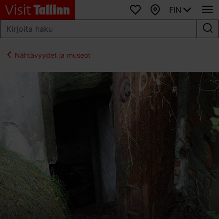
FIN
Suosikit
Kartta
Nähtävyydet ja museot