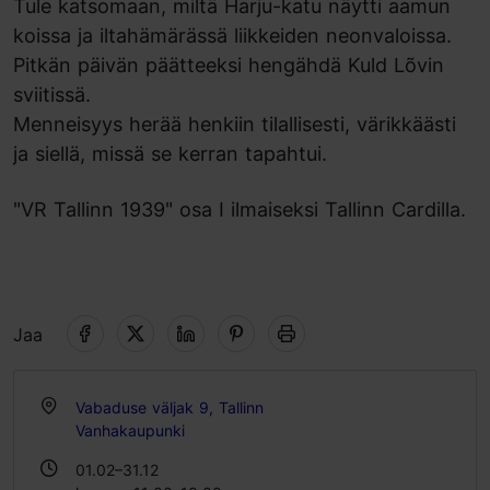
Tule katsomaan, miltä Harju-katu näytti aamun
koissa ja iltahämärässä liikkeiden neonvaloissa.
Pitkän päivän päätteeksi hengähdä Kuld Lõvin
sviitissä.
Menneisyys herää henkiin tilallisesti, värikkäästi
ja siellä, missä se kerran tapahtui.
"VR Tallinn 1939" osa I ilmaiseksi Tallinn Cardilla.
Jaa
Vabaduse väljak 9, Tallinn
Vanhakaupunki
01.02–31.12