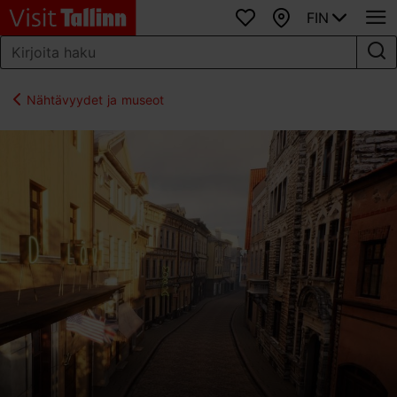
FIN
Suosikit
Kartta
Nähtävyydet ja museot