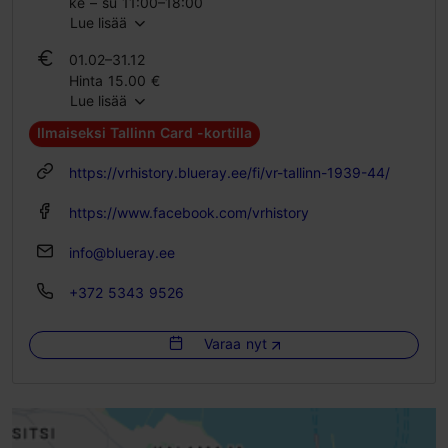
ke – su 11:00–18:00
Lue lisää
01.01–31.01
01.02–31.12
On avoinna vain tilauksesta
Hinta 15.00 €
Lue lisää
Oppilaslippu 12.00 €
Perhelippu 24.00 €
Ilmaiseksi Tallinn Card -kortilla
01.01–31.01
https://vrhistory.blueray.ee/fi/vr-tallinn-1939-44/
Hinta 15.00 €
Oppilaslippu 12.00 €
https://www.facebook.com/vrhistory
Perhelippu 24.00 €
info@blueray.ee
+372 5343 9526
Varaa nyt