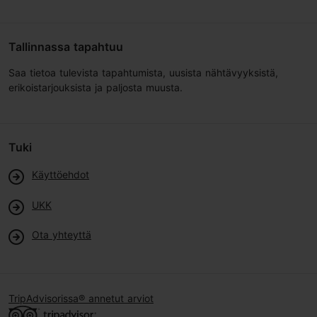
Tallinnassa tapahtuu
Saa tietoa tulevista tapahtumista, uusista nähtävyyksistä,
erikoistarjouksista ja paljosta muusta.
Tuki
Käyttöehdot
UKK
Ota yhteyttä
TripAdvisorissa® annetut arviot