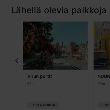
Lähellä olevia paikkoja
Virun portit
NUUN
57m
69m
Tornit & näköalat
Galler