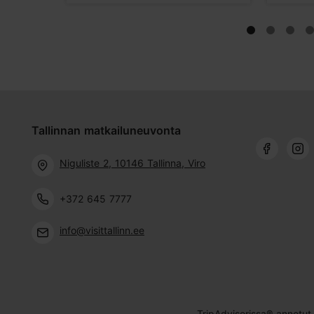
Tallinnan matkailuneuvonta
Niguliste 2, 10146 Tallinna, Viro
+372 645 7777
info@visittallinn.ee
TripAdvisorissa® annetut 