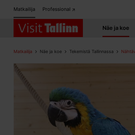
Matkailija
Professional
Näe ja koe
Matkailija
Näe ja koe
Tekemistä Tallinnassa
Nähtäv