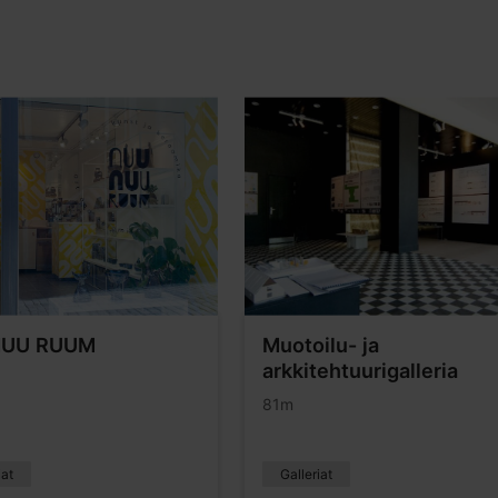
UU RUUM
Muotoilu- ja
arkkitehtuurigalleria
81m
iat
Galleriat