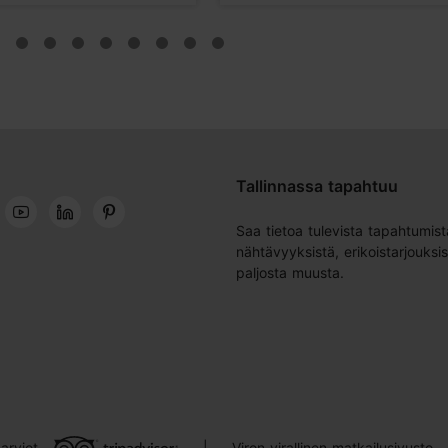
Tallinnassa tapahtuu
Saa tietoa tulevista tapahtumist
nähtävyyksistä, erikoistarjouksis
paljosta muusta.
arviot
Viron virallinen matkailusivusto
|