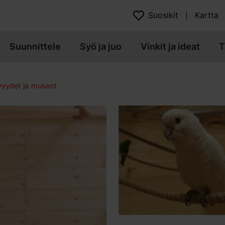
Suosikit
Kartta
Suunnittele
Syö ja juo
Vinkit ja ideat
T
yydet ja museot