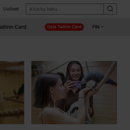
Uutiset
allinn Card
FIN
Osta Tallinn Card