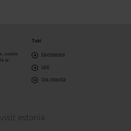
Tuki
a, uusista
Käyttöehdot
ta ja
UKK
Ota yhteyttä