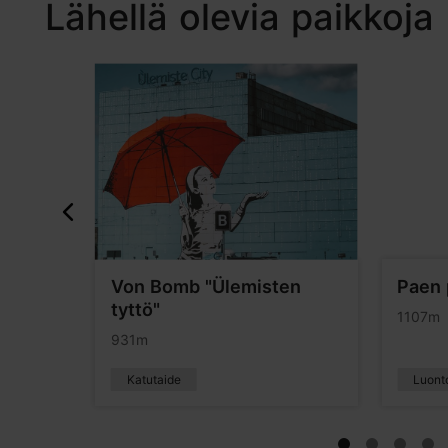
Lähellä olevia paikkoja
Von Bomb "Ülemisten
Paen 
tyttö"
1107m
931m
Katutaide
Luonto