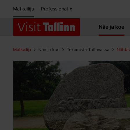
Matkailija
Professional
Näe ja koe
Matkailija
Näe ja koe
Tekemistä Tallinnassa
Nähtäv