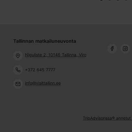
Tallinnan matkailuneuvonta
Niguliste 2, 10146 Tallinna, Viro
+372 645 7777
info@visittallinn.ee
TripAdvisorissa® annetut 