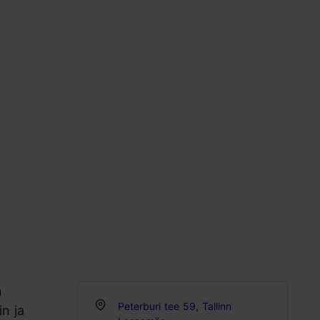
n
Peterburi tee 59, Tallinn
in ja