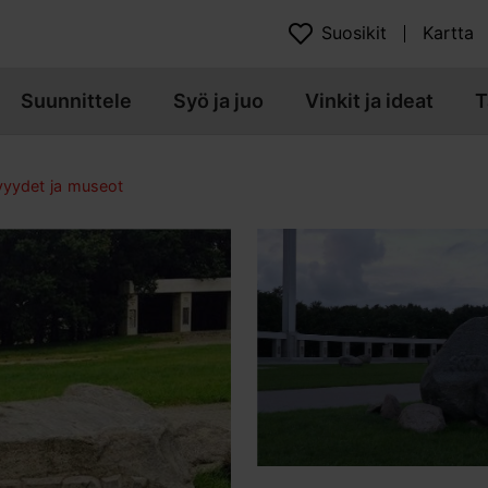
Suosikit
Kartta
Suunnittele
Syö ja juo
Vinkit ja ideat
T
yydet ja museot