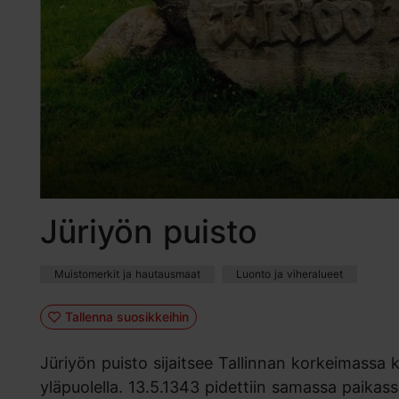
Jüriyön puisto
Muistomerkit ja hautausmaat
Luonto ja viheralueet
Tallenna suosikkeihin
Jüriyön puisto sijaitsee Tallinnan korkeimass
yläpuolella. 13.5.1343 pidettiin samassa paikas