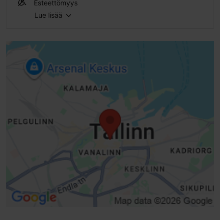
Esteettömyys
Lue lisää
Ei pääsyä lastenvaunuilla
Ei pääsyä sähköpyörätuolilla
Ei pääsyä skootterilla
Ei pääsyä pyörätuolilla
Portaat - ilman kaidetta
Korkea kynnys (h > 25 mm)