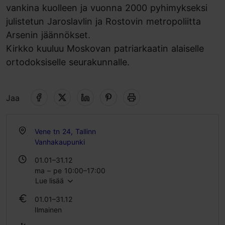
vankina kuolleen ja vuonna 2000 pyhimykseksi
julistetun Jaroslavlin ja Rostovin metropoliitta
Arsenin jäännökset.
Kirkko kuuluu Moskovan patriarkaatin alaiselle
ortodoksiselle seurakunnalle.
Jaa
Vene tn 24, Tallinn
Vanhakaupunki
01.01–31.12
ma – pe 10:00–17:00
Lue lisää
la 09:00–19:00
su 07:30–15:00
01.01–31.12
Ilmainen