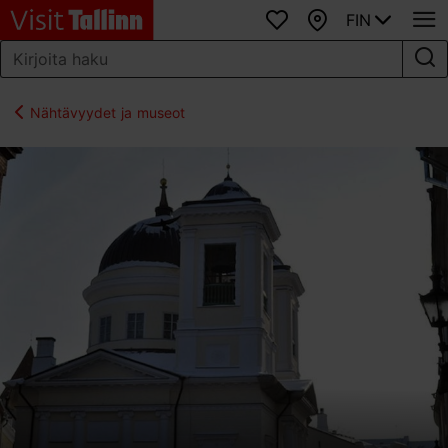
FIN
Suosikit
Kartta
Nähtävyydet ja museot