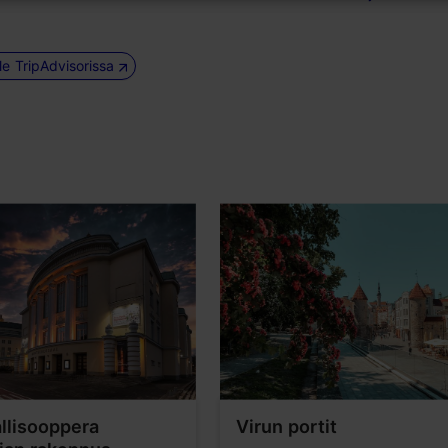
le TripAdvisorissa
llisooppera
Virun portit