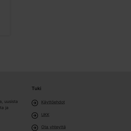
arkkitehtu
211m
213m
Galleriat
Galleriat
Tuki
a, uusista
Käyttöehdot
ta ja
UKK
Ota yhteyttä