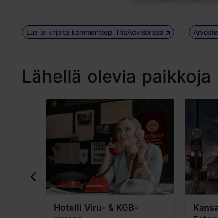
Lue ja kirjoita kommentteja TripAdvisorissa
Arvoste
Lähellä olevia paikkoja
kirkon
Hotelli Viru- & KGB-
Kansa