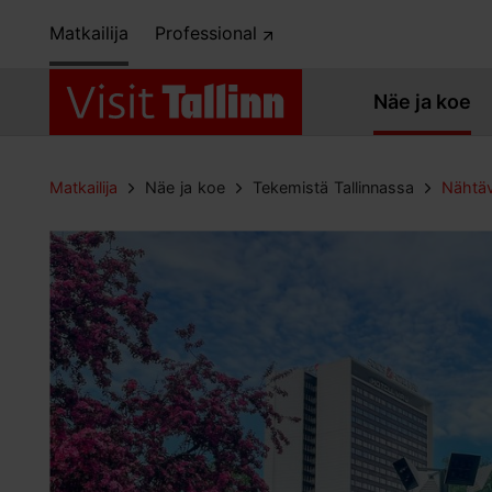
Matkailija
Professional
Näe ja koe
Matkailija
Näe ja koe
Tekemistä Tallinnassa
Nähtäv