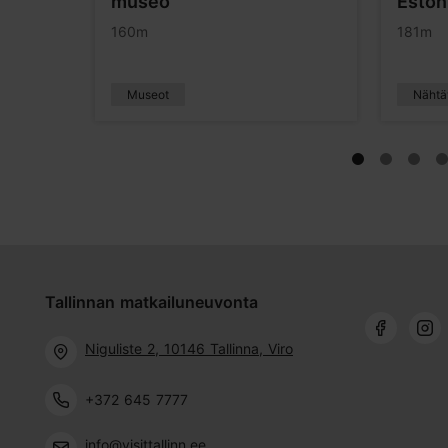
museo
Eston
160m
181m
Museot
Nähtä
Tallinnan matkailuneuvonta
Niguliste 2, 10146 Tallinna, Viro
+372 645 7777
info@visittallinn.ee