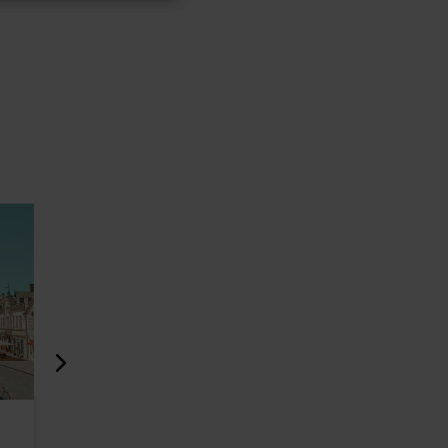
NUUNUU RUUM
Muotoilu- 