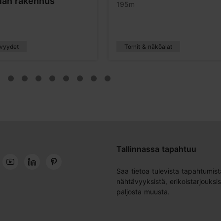
ian rakennus
195m
vyydet
Tornit & näköalat
Tallinnassa tapahtuu
Saa tietoa tulevista tapahtumist
nähtävyyksistä, erikoistarjouksis
paljosta muusta.