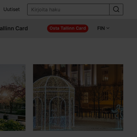
Uutiset
allinn Card
FIN
Osta Tallinn Card