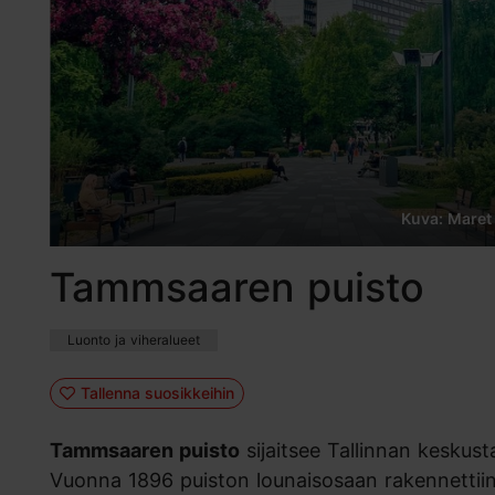
Kuva: Maret 
Tammsaaren puisto
Luonto ja viheralueet
Tallenna suosikkeihin
Tammsaaren puisto
sijaitsee Tallinnan keskusta
Vuonna 1896 puiston lounaisosaan rakennettiin Uu