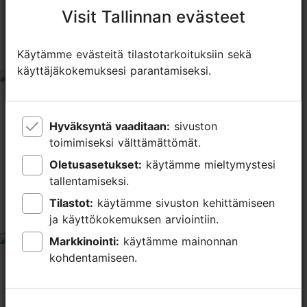
tripadvisor rating 3.7 of 5
perustuu
6 arvioon
Visit Tallinnan evästeet
Visit Tallinnan evästeet
Käytämme evästeitä tilastotarkoituksiin sekä
Käytämme evästeitä tilastotarkoituksiin sekä
コンダクターの方に教えてもらったお店
käyttäjäkokemuksesi parantamiseksi.
käyttäjäkokemuksesi parantamiseksi.
tripadvisor rating 4 of 5
tammikuu 17, 2020
kirjoittaja:
Climber806174
ツアーの方と行きました。ランチョンマットを6枚購入。
Hyväksyntä vaaditaan:
Hyväksyntä vaaditaan:
sivuston
sivuston
色々なインテリア雑貨がありました。ランチョンマット
toimimiseksi välttämättömät.
toimimiseksi välttämättömät.
は、あまりない色味で友達3人に2枚ずつあげました。 軽
Oletusasetukset:
Oletusasetukset:
käytämme mieltymystesi
käytämme mieltymystesi
いので、もっと買ってきたら、良かったと思いました。
tallentamiseksi.
tallentamiseksi.
Tilastot:
Tilastot:
käytämme sivuston kehittämiseen
käytämme sivuston kehittämiseen
シンプルなエストニアン・ファブリック
ja käyttökokemuksen arviointiin.
ja käyttökokemuksen arviointiin.
Markkinointi:
Markkinointi:
käytämme mainonnan
käytämme mainonnan
tripadvisor rating 3 of 5
kohdentamiseen.
kohdentamiseen.
syyskuu 19, 2019
kirjoittaja:
Tosikazu I
どういう経由で人気が出てきたのか不明だが、シンプルな
エストニアン・ファブリックスを求めるには悪い店ではな