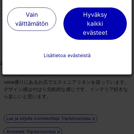
い。バスタオル、テーブルクロス、ベッドカバーなどの日
常品が比較的安価で手に入る。淡い単色使いが多く、「セ
Vain
Vain
Hyväksy
Hyväksy
ンスのいい」商品コレクションといえるでしょう。店内奥
välttämätön
välttämätön
kaikki
kaikki
にはセール品があります。 「職人の中庭」と「カタリナ通
evästeet
evästeet
り」の間にあるので、この店の前は必ず通るはず。
リネンのお店
Lisätietoa evästeistä
Lisätietoa evästeistä
tripadvisor rating 3 of 5
elokuu 14, 2019
kirjoittaja:
Travel807128
vene通りにあるお店でエストニアリネンを扱っています。
デザイン感はやはり北欧的な感じです。インテリア好きな
ら楽しいと思います。
Lue ja kirjoita kommentteja TripAdvisorissa
Arvostele TripAdvisorissa