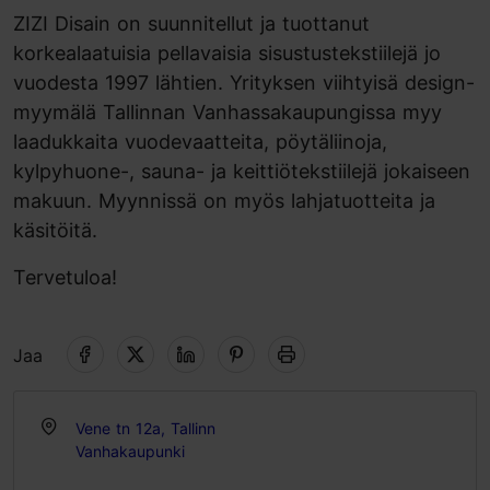
ZIZI Disain on suunnitellut ja tuottanut
korkealaatuisia pellavaisia sisustustekstiilejä jo
vuodesta 1997 lähtien. Yrityksen viihtyisä design-
myymälä Tallinnan Vanhassakaupungissa myy
laadukkaita vuodevaatteita, pöytäliinoja,
kylpyhuone-, sauna- ja keittiötekstiilejä jokaiseen
makuun. Myynnissä on myös lahjatuotteita ja
käsitöitä.
Tervetuloa!
Jaa
Vene tn 12a, Tallinn
Vanhakaupunki