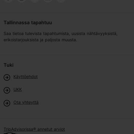
Tallinnassa tapahtuu
Saa tietoa tulevista tapahtumista, uusista nähtävyyksistä,
erikoistarjouksista ja paljosta muusta.
Tuki
Käyttöehdot
UKK
Ota yhteyttä
TripAdvisorissa® annetut arviot