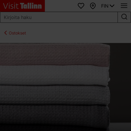
FIN
Suosikit
Kartta
Ostokset