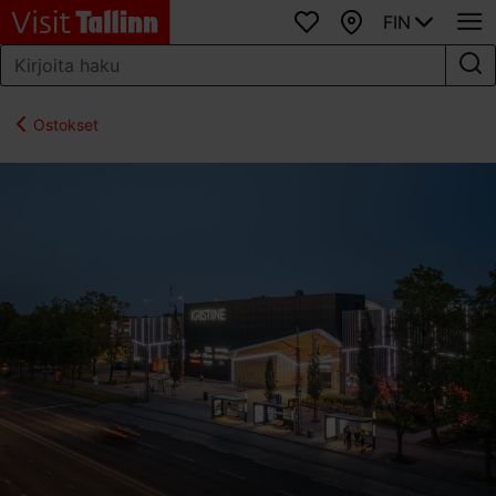
FIN
Suosikit
Kartta
Ostokset