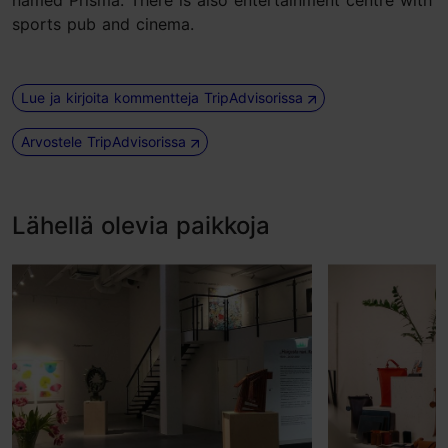
named Prisma. There is also entertainment centre with
sports pub and cinema.
Lue ja kirjoita kommentteja TripAdvisorissa
Arvostele TripAdvisorissa
Lähellä olevia paikkoja