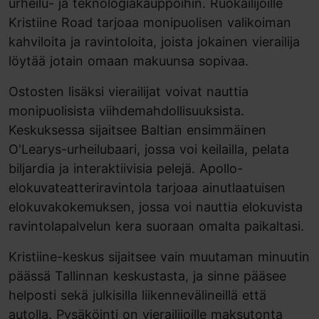
urheilu- ja teknologiakauppoihin. Ruokailijoille
Kristiine Road tarjoaa monipuolisen valikoiman
kahviloita ja ravintoloita, joista jokainen vierailija
löytää jotain omaan makuunsa sopivaa.
Ostosten lisäksi vierailijat voivat nauttia
monipuolisista viihdemahdollisuuksista.
Keskuksessa sijaitsee Baltian ensimmäinen
O'Learys-urheilubaari, jossa voi keilailla, pelata
biljardia ja interaktiivisia pelejä. Apollo-
elokuvateatteriravintola tarjoaa ainutlaatuisen
elokuvakokemuksen, jossa voi nauttia elokuvista
ravintolapalvelun kera suoraan omalta paikaltasi.
Kristiine-keskus sijaitsee vain muutaman minuutin
päässä Tallinnan keskustasta, ja sinne pääsee
helposti sekä julkisilla liikennevälineillä että
autolla. Pysäköinti on vierailijoille maksutonta