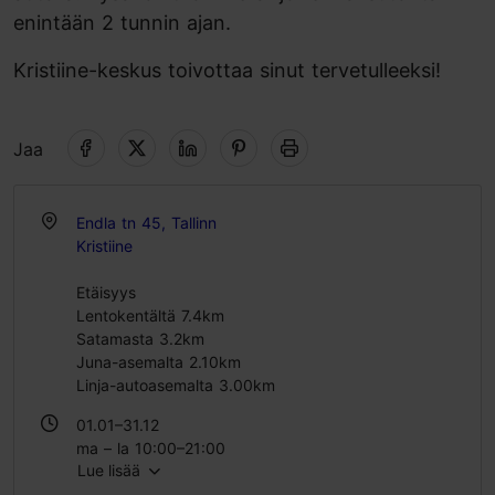
enintään 2 tunnin ajan.
Kristiine-keskus toivottaa sinut tervetulleeksi!
Jaa
Endla tn 45, Tallinn
Kristiine
Etäisyys
Lentokentältä 7.4km
Satamasta 3.2km
Juna-asemalta 2.10km
Linja-autoasemalta 3.00km
01.01–31.12
ma – la 10:00–21:00
Lue lisää
su 10:00–19:00