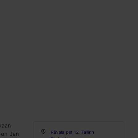
ukaan
Rävala pst 12, Tallinn
i on Jan