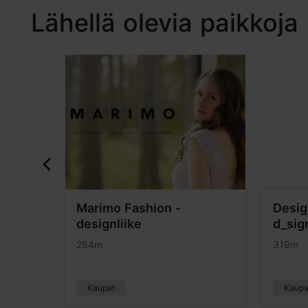
Lähellä olevia paikkoja
teen
Marimo Fashion -
Desig
designliike
d_sig
254m
319m
Kaupat
Kaupa