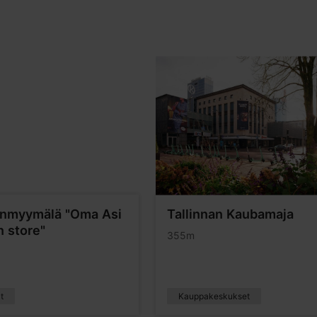
nmyymälä "Oma Asi
Tallinnan Kaubamaja
n store"
355m
t
Kauppakeskukset