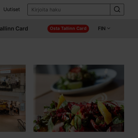
Uutiset
allinn Card
FIN
Osta Tallinn Card