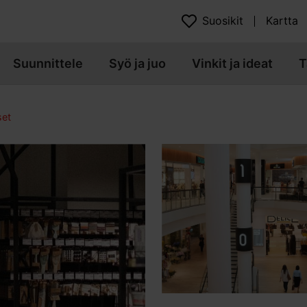
Suosikit
Kartta
Suunnittele
Syö ja juo
Vinkit ja ideat
T
set