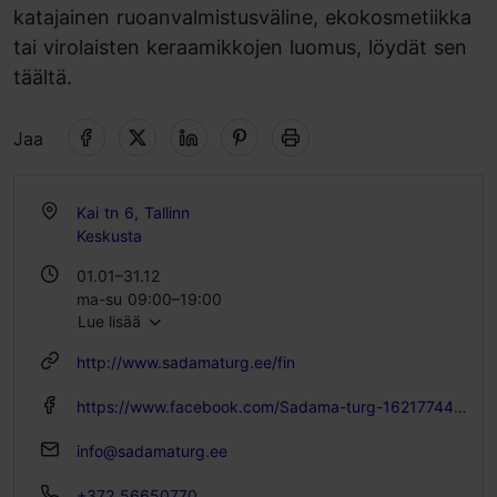
katajainen ruoanvalmistusväline, ekokosmetiikka
tai virolaisten keraamikkojen luomus, löydät sen
täältä.
Jaa
Kai tn 6, Tallinn
Keskusta
01.01–31.12
ma-su 09:00–19:00
Lue lisää
http://www.sadamaturg.ee/fin
https://www.facebook.com/Sadama-turg-162177440460715/
info@sadamaturg.ee
+372 56650770