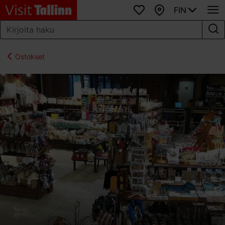
FIN
Suosikit
Kartta
Ostokset