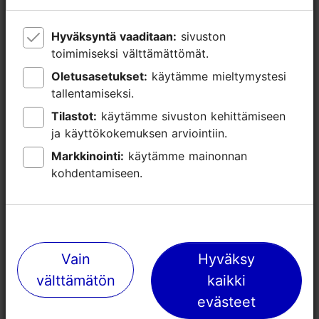
Hyväksyntä vaaditaan:
Hyväksyntä vaaditaan:
sivuston
sivuston
toimimiseksi välttämättömät.
toimimiseksi välttämättömät.
Oletusasetukset:
Oletusasetukset:
käytämme mieltymystesi
käytämme mieltymystesi
tallentamiseksi.
tallentamiseksi.
Tilastot:
Tilastot:
käytämme sivuston kehittämiseen
käytämme sivuston kehittämiseen
ja käyttökokemuksen arviointiin.
ja käyttökokemuksen arviointiin.
Markkinointi:
Markkinointi:
käytämme mainonnan
käytämme mainonnan
kohdentamiseen.
kohdentamiseen.
Lähellä olevia paikkoja
Vain
Vain
Hyväksy
Hyväksy
välttämätön
välttämätön
kaikki
kaikki
evästeet
evästeet