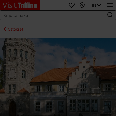
FIN
Suosikit
Kartta
Ostokset