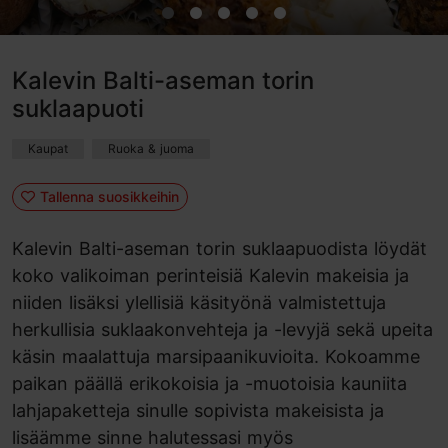
Kalevin Balti-aseman torin
suklaapuoti
Kaupat
Ruoka & juoma
Tallenna suosikkeihin
Kalevin Balti-aseman torin suklaapuodista löydät
koko valikoiman perinteisiä Kalevin makeisia ja
niiden lisäksi ylellisiä käsityönä valmistettuja
herkullisia suklaakonvehteja ja -levyjä sekä upeita
käsin maalattuja marsipaanikuvioita. Kokoamme
paikan päällä erikokoisia ja -muotoisia kauniita
lahjapaketteja sinulle sopivista makeisista ja
lisäämme sinne halutessasi myös