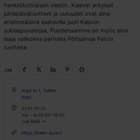
henkilökohtaisen viestin. Kalevin erityiset
juhlapäivätuotteet ja uutuudet ovat aina
ensimmäisinä saatavilla juuri Kalevin
suklaapuodeissa. Puodeissamme on myös aina
laaja valikoima parhaita Põltsamaa Felixin
tuotteita.
Jaa
Kopli tn 1, Tallinn
Kopli
01.01–31.12
ma – la 09:00–19:00
Lue lisää
su 09:00–17:00
https://kalev.eu/en/