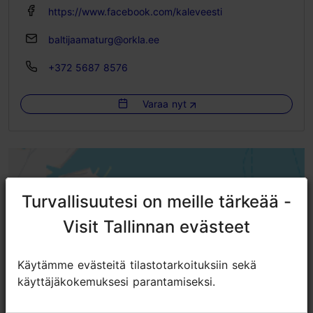
https://www.facebook.com/kaleveesti
baltijaamaturg@orkla.ee
+372 5687 8576
Varaa nyt
Turvallisuutesi on meille tärkeää -
Turvallisuutesi on meille tärkeää -
Visit Tallinnan evästeet
Visit Tallinnan evästeet
Käytämme evästeitä tilastotarkoituksiin sekä
Käytämme evästeitä tilastotarkoituksiin sekä
käyttäjäkokemuksesi parantamiseksi.
käyttäjäkokemuksesi parantamiseksi.