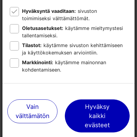
Hyväksyntä vaaditaan:
Hyväksyntä vaaditaan:
sivuston
sivuston
toimimiseksi välttämättömät.
toimimiseksi välttämättömät.
Oletusasetukset:
Oletusasetukset:
käytämme mieltymystesi
käytämme mieltymystesi
tallentamiseksi.
tallentamiseksi.
Tilastot:
Tilastot:
käytämme sivuston kehittämiseen
käytämme sivuston kehittämiseen
ja käyttökokemuksen arviointiin.
ja käyttökokemuksen arviointiin.
Markkinointi:
Markkinointi:
käytämme mainonnan
käytämme mainonnan
Lähellä olevia paikkoja
kohdentamiseen.
kohdentamiseen.
Vain
Vain
Hyväksy
Hyväksy
välttämätön
välttämätön
kaikki
kaikki
evästeet
evästeet