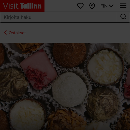
FIN
Suosikit
Kartta
Ostokset