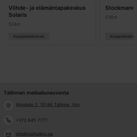
Viihde- ja elämäntapakeskus
Stockmannin
Solaris
536m
524m
Kauppakeskukset
Kauppakeskuks
Tallinnan matkailuneuvonta
Niguliste 2, 10146 Tallinna, Viro
+372 645 7777
info@visittallinn.ee