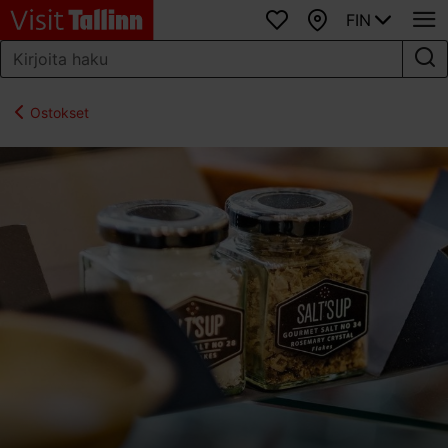
FIN
Suosikit
Kartta
Ostokset