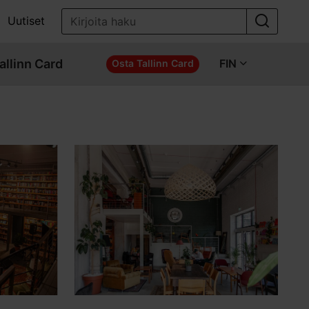
Uutiset
allinn Card
FIN
Osta Tallinn Card