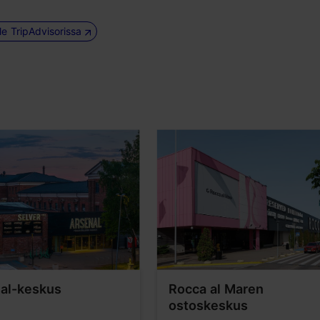
le TripAdvisorissa
al-keskus
Rocca al Maren
ostoskeskus