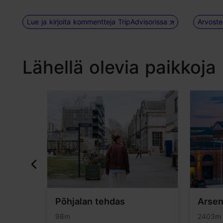
Lue ja kirjoita kommentteja TripAdvisorissa
Arvoste
Lähellä olevia paikkoja
kus
Põhjalan tehdas
Arsen
98m
2403m