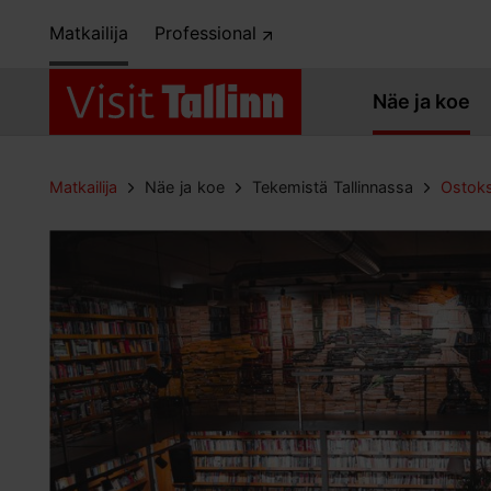
Matkailija
Professional
Näe ja koe
Matkailija
Näe ja koe
Tekemistä Tallinnassa
Ostok