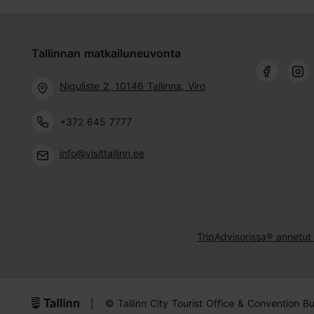
Tallinnan matkailuneuvonta
Niguliste 2, 10146 Tallinna, Viro
+372 645 7777
info@visittallinn.ee
TripAdvisorissa® annetut 
|
© Tallinn City Tourist Office & Convention B