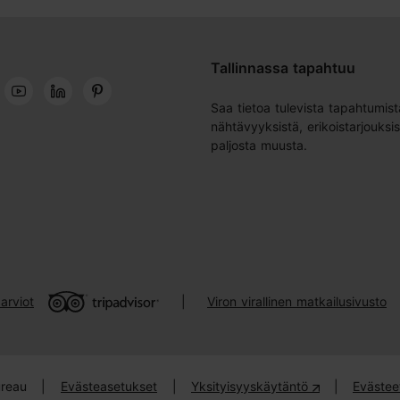
Tallinnassa tapahtuu
Saa tietoa tulevista tapahtumist
nähtävyyksistä, erikoistarjouksis
paljosta muusta.
arviot
Viron virallinen matkailusivusto
|
ureau
|
Evästeasetukset
|
Yksityisyyskäytäntö
|
Evästee