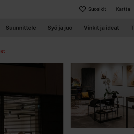
Suosikit
Kartta
Suunnittele
Syö ja juo
Vinkit ja ideat
T
set