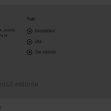
Tuki
a, uusista
Käyttöehdot
ta ja
UKK
Ota yhteyttä
t