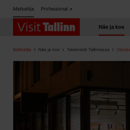
Matkailija
Professional
Näe ja koe
Matkailija
Näe ja koe
Tekemistä Tallinnassa
Ostok