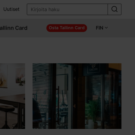
Uutiset
allinn Card
FIN
Osta Tallinn Card