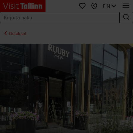
FIN
Suosikit
Kartta
Ostokset