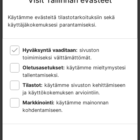
Visit Tallinnan evästeet
Visit Tallinnan evästeet
Käytämme evästeitä tilastotarkoituksiin sekä
Käytämme evästeitä tilastotarkoituksiin sekä
käyttäjäkokemuksesi parantamiseksi.
käyttäjäkokemuksesi parantamiseksi.
Hyväksyntä vaaditaan:
Hyväksyntä vaaditaan:
sivuston
sivuston
toimimiseksi välttämättömät.
toimimiseksi välttämättömät.
Oletusasetukset:
Oletusasetukset:
käytämme mieltymystesi
käytämme mieltymystesi
tallentamiseksi.
tallentamiseksi.
Tilastot:
Tilastot:
käytämme sivuston kehittämiseen
käytämme sivuston kehittämiseen
ja käyttökokemuksen arviointiin.
ja käyttökokemuksen arviointiin.
Markkinointi:
Markkinointi:
käytämme mainonnan
käytämme mainonnan
kohdentamiseen.
kohdentamiseen.