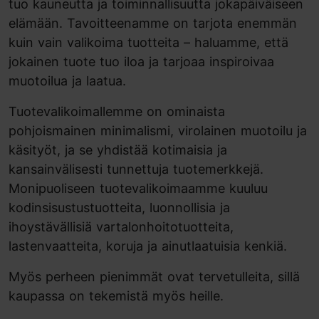
tuo kauneutta ja toiminnallisuutta jokapäiväiseen
elämään. Tavoitteenamme on tarjota enemmän
kuin vain valikoima tuotteita – haluamme, että
jokainen tuote tuo iloa ja tarjoaa inspiroivaa
muotoilua ja laatua.
Tuotevalikoimallemme on ominaista
pohjoismainen minimalismi, virolainen muotoilu ja
käsityöt, ja se yhdistää kotimaisia ja
kansainvälisesti tunnettuja tuotemerkkejä.
Monipuoliseen tuotevalikoimaamme kuuluu
kodinsisustustuotteita, luonnollisia ja
ihoystävällisiä vartalonhoitotuotteita,
lastenvaatteita, koruja ja ainutlaatuisia kenkiä.
Myös perheen pienimmät ovat tervetulleita, sillä
kaupassa on tekemistä myös heille.