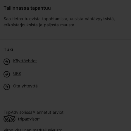
Tallinnassa tapahtuu
Saa tietoa tulevista tapahtumista, uusista nähtävyyksistä,
erikoistarjouksista ja paljosta muusta.
Tuki
Käyttöehdot
UKK
Ota yhteyttä
TripAdvisorissa® annetut arviot
Viron virallinen matkailusivusto