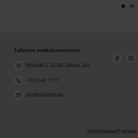
Tallinnan matkailuneuvonta
Niguliste 2, 10146 Tallinna, Viro
+372 645 7777
info@visittallinn.ee
TripAdvisorissa® annetut 