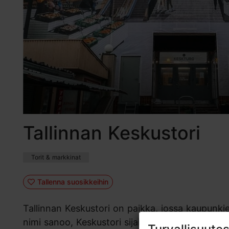
Tallinnan Keskustori
Torit & markkinat
Tallenna suosikkeihin
Tallinnan Keskustori on paikka, jossa kaupunki
nimi sanoo, Keskustori sijaitsee Tallinnan kesku