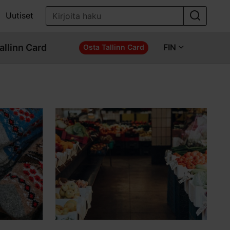
Uutiset
allinn Card
FIN
Osta Tallinn Card