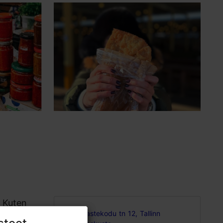
. Kuten
Lastekodu tn 12, Tallinn
laan jo