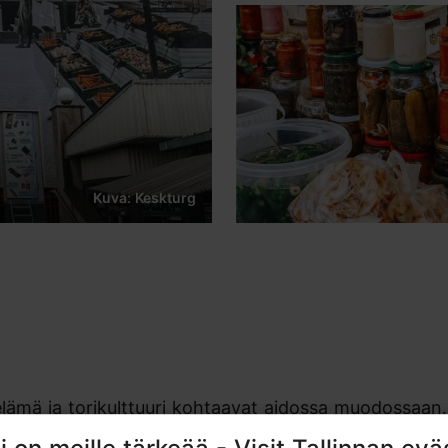
Kuva: Keskturg
elämä ja torikulttuuri kohtaavat aidossa muodossaan
stassa ja on ilahduttanut ihmisiä runsaalla valikoimal