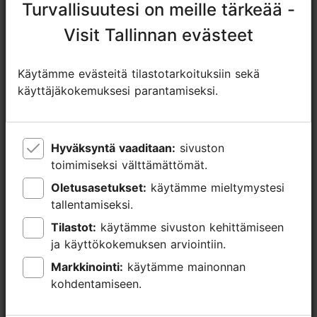
Turvallisuutesi on meille tärkeää -
Turvallisuutesi on meille tärkeää -
Tavallinen ovi, manuaalinen avaus (leveys > 800 mm)
Visit Tallinnan evästeet
Visit Tallinnan evästeet
Luiska (6-10 %)
Käytämme evästeitä tilastotarkoituksiin sekä
Käytämme evästeitä tilastotarkoituksiin sekä
käyttäjäkokemuksesi parantamiseksi.
käyttäjäkokemuksesi parantamiseksi.
Hyväksyntä vaaditaan:
Hyväksyntä vaaditaan:
sivuston
sivuston
toimimiseksi välttämättömät.
toimimiseksi välttämättömät.
Oletusasetukset:
Oletusasetukset:
käytämme mieltymystesi
käytämme mieltymystesi
tallentamiseksi.
tallentamiseksi.
Tilastot:
Tilastot:
käytämme sivuston kehittämiseen
käytämme sivuston kehittämiseen
TripAdvisorissa® annetut arviot
ja käyttökokemuksen arviointiin.
ja käyttökokemuksen arviointiin.
tripadvisor rating null of 5
perustuu
0 arvioon
Markkinointi:
Markkinointi:
käytämme mainonnan
käytämme mainonnan
kohdentamiseen.
kohdentamiseen.
Lue ja kirjoita kommentteja TripAdvisorissa