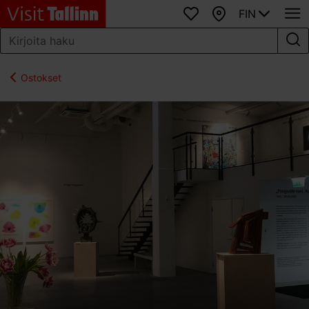
FIN
Suosikit
Kartta
Ostokset