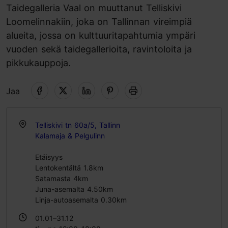
Taidegalleria Vaal on muuttanut Telliskivi
Loomelinnakiin, joka on Tallinnan vireimpiä
alueita, jossa on kulttuuritapahtumia ympäri
vuoden sekä taidegallerioita, ravintoloita ja
pikkukauppoja.
Jaa
Telliskivi tn 60a/5, Tallinn
Kalamaja & Pelgulinn
Etäisyys
Lentokentältä 1.8km
Satamasta 4km
Juna-asemalta 4.50km
Linja-autoasemalta 0.30km
01.01–31.12