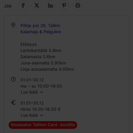
Jaa
Põhja pst 29, Tallinn
Kalamaja & Pelgulinn
Etäisyys
Lentokentältä 5.8km
Satamasta 0.6km
Juna-asemalta 0.90km
Linja-autoasemalta 4.00km
01.01–30.12
ma – su 10:00–19:00
Lue lisää
01.01–30.12
Hinta 16.00-18.00 €
Lue lisää
Oppilaslippu 13.00-14.00 €
Perhelippu 39.00-43.00 €
Ilmaiseksi Tallinn Card -kortilla