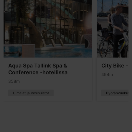
Aqua Spa Tallink Spa &
City Bike -
Conference -hotellissa
494m
358m
Uimalat ja vesipuistot
Pyöränvuokrau