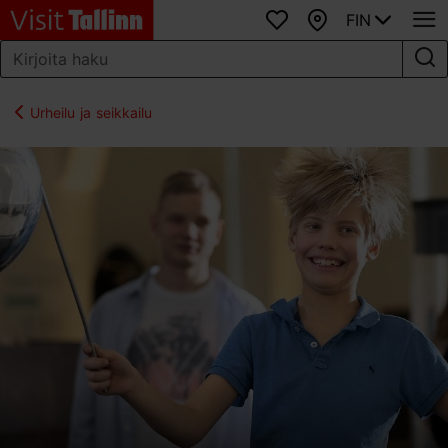
FIN
Suosikit
Kartta
Urheilu ja seikkailu