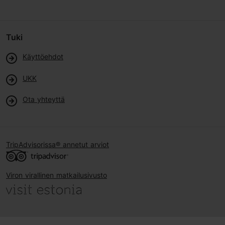
Tuki
Käyttöehdot
UKK
Ota yhteyttä
TripAdvisorissa® annetut arviot
Viron virallinen matkailusivusto