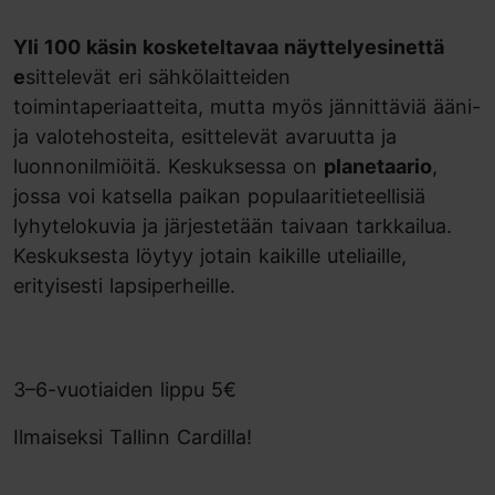
Yli 100 käsin kosketeltavaa näyttelyesinettä
e
sittelevät eri sähkölaitteiden
toimintaperiaatteita, mutta myös jännittäviä ääni-
ja valotehosteita, esittelevät avaruutta ja
luonnonilmiöitä. Keskuksessa on
planetaario
,
jossa voi katsella paikan populaaritieteellisiä
lyhytelokuvia ja järjestetään taivaan tarkkailua.
Keskuksesta löytyy jotain kaikille uteliaille,
erityisesti lapsiperheille.
3–6-vuotiaiden lippu 5€
Ilmaiseksi Tallinn Cardilla!