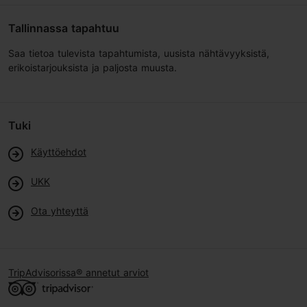
Tallinnassa tapahtuu
Saa tietoa tulevista tapahtumista, uusista nähtävyyksistä,
erikoistarjouksista ja paljosta muusta.
Tuki
Käyttöehdot
UKK
Ota yhteyttä
TripAdvisorissa® annetut arviot