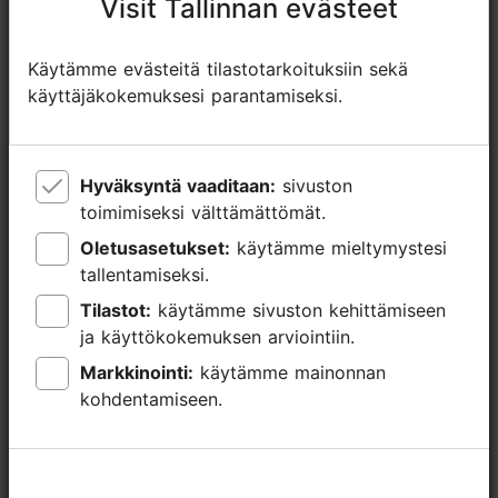
Visit Tallinnan evästeet
Visit Tallinnan evästeet
Käytämme evästeitä tilastotarkoituksiin sekä
Käytämme evästeitä tilastotarkoituksiin sekä
käyttäjäkokemuksesi parantamiseksi.
käyttäjäkokemuksesi parantamiseksi.
Hyväksyntä vaaditaan:
Hyväksyntä vaaditaan:
sivuston
sivuston
toimimiseksi välttämättömät.
toimimiseksi välttämättömät.
Oletusasetukset:
Oletusasetukset:
käytämme mieltymystesi
käytämme mieltymystesi
TripAdvisorissa® annetut arviot
tallentamiseksi.
tallentamiseksi.
Tilastot:
Tilastot:
käytämme sivuston kehittämiseen
käytämme sivuston kehittämiseen
tripadvisor rating null of 5
perustuu
0 arvioon
ja käyttökokemuksen arviointiin.
ja käyttökokemuksen arviointiin.
Markkinointi:
Markkinointi:
käytämme mainonnan
käytämme mainonnan
kohdentamiseen.
kohdentamiseen.
Lue ja kirjoita kommentteja TripAdvisorissa
Arvostele TripAdvisorissa