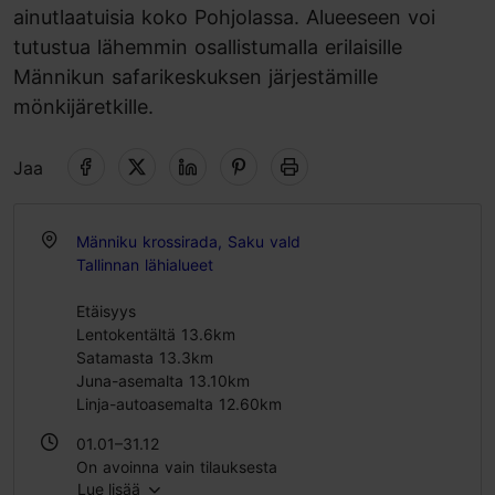
ainutlaatuisia koko Pohjolassa. Alueeseen voi
tutustua lähemmin osallistumalla erilaisille
Männikun safarikeskuksen järjestämille
mönkijäretkille.
Jaa
Männiku krossirada, Saku vald
Tallinnan lähialueet
Etäisyys
Lentokentältä 13.6km
Satamasta 13.3km
Juna-asemalta 13.10km
Linja-autoasemalta 12.60km
01.01–31.12
On avoinna vain tilauksesta
Lue lisää