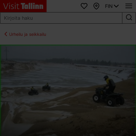
FIN
Suosikit
Kartta
Urheilu ja seikkailu