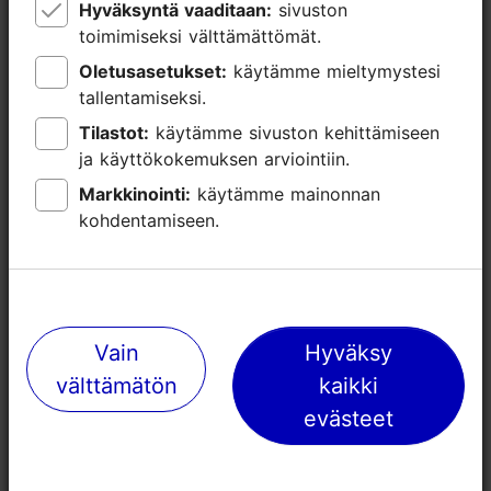
Hyväksyntä vaaditaan:
Hyväksyntä vaaditaan:
sivuston
sivuston
toimimiseksi välttämättömät.
toimimiseksi välttämättömät.
Oletusasetukset:
Oletusasetukset:
käytämme mieltymystesi
käytämme mieltymystesi
tallentamiseksi.
tallentamiseksi.
Tilastot:
Tilastot:
käytämme sivuston kehittämiseen
käytämme sivuston kehittämiseen
ja käyttökokemuksen arviointiin.
ja käyttökokemuksen arviointiin.
Markkinointi:
Markkinointi:
käytämme mainonnan
käytämme mainonnan
kohdentamiseen.
kohdentamiseen.
Vain
Vain
Hyväksy
Hyväksy
välttämätön
välttämätön
kaikki
kaikki
evästeet
evästeet
TripAdvisorissa® annetut arviot
tripadvisor rating null of 5