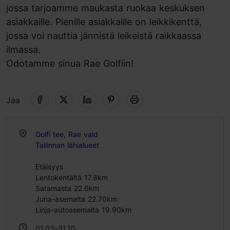
jossa tarjoamme maukasta ruokaa keskuksen
asiakkaille. Pienille asiakkaille on leikkikenttä,
jossa voi nauttia jännistä leikeistä raikkaassa
ilmassa.
Odotamme sinua Rae Golfiin!
Jaa
Golfi tee, Rae vald
Tallinnan lähialueet
Etäisyys
Lentokentältä 17.8km
Satamasta 22.6km
Juna-asemalta 22.70km
Linja-autoasemalta 19.90km
01.03–31.10