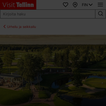
FIN
Suosikit
Kartta
Urheilu ja seikkailu