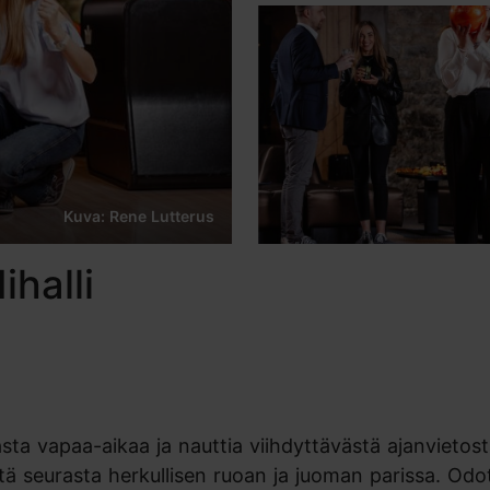
Kuva: Rene Lutterus
ihalli
sta vapaa-aikaa ja nauttia viihdyttävästä ajanvietost
yvästä seurasta herkullisen ruoan ja juoman parissa. O