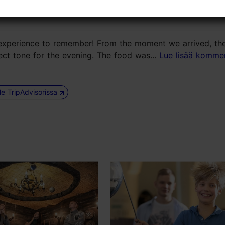
n experience to remember! From the moment we arrived, th
ect tone for the evening. The food was...
Lue lisää komme
le TripAdvisorissa