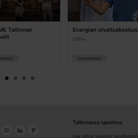
E Tallinnan
Energian oivalluskeskus
elit
568m
ikkailut
Sisäseikkailut
Tallinnassa tapahtuu
Saa tietoa tulevista tapahtumist