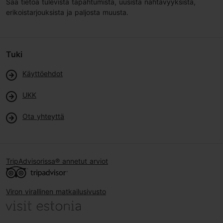
Saa tietoa tulevista tapahtumista, uusista nähtävyyksistä,
erikoistarjouksista ja paljosta muusta.
Tuki
Käyttöehdot
UKK
Ota yhteyttä
TripAdvisorissa® annetut arviot
Viron virallinen matkailusivusto