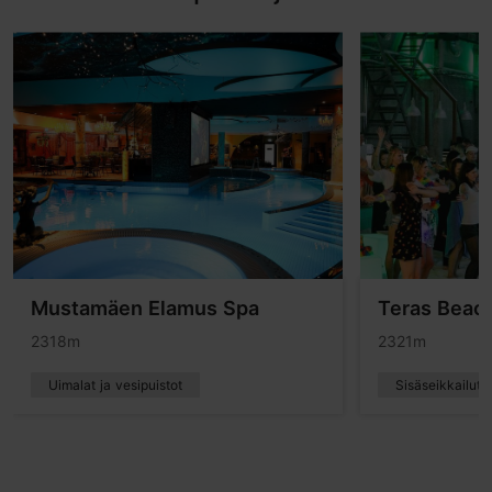
Mustamäen Elamus Spa
Teras Beach
2318m
2321m
Uimalat ja vesipuistot
Sisäseikkailut