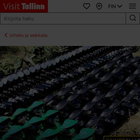
FIN
Suosikit
Kartta
Urheilu ja seikkailu