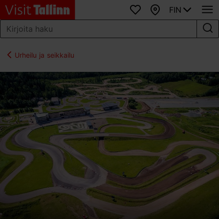
FIN
Suosikit
Kartta
Urheilu ja seikkailu