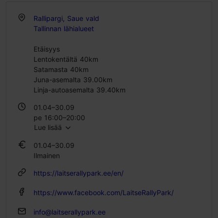
Rallipargi, Saue vald
Tallinnan lähialueet
Etäisyys
Lentokentältä 40km
Satamasta 40km
Juna-asemalta 39.00km
Linja-autoasemalta 39.40km
01.04–30.09
pe 16:00–20:00
Lue lisää
la – su 11:00–20:00
01.04–30.09
Ilmainen
https://laitserallypark.ee/en/
https://www.facebook.com/LaitseRallyPark/
info@laitserallypark.ee