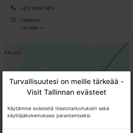
+372 5669 5819
Lisätietoa
Lue lisää
WLAN-alue
Ulkona
Sisätiloissa
Turvallisuutesi on meille tärkeää -
Turvallisuutesi on meille tärkeää -
Visit Tallinnan evästeet
Visit Tallinnan evästeet
Käytämme evästeitä tilastotarkoituksiin sekä
Käytämme evästeitä tilastotarkoituksiin sekä
käyttäjäkokemuksesi parantamiseksi.
käyttäjäkokemuksesi parantamiseksi.