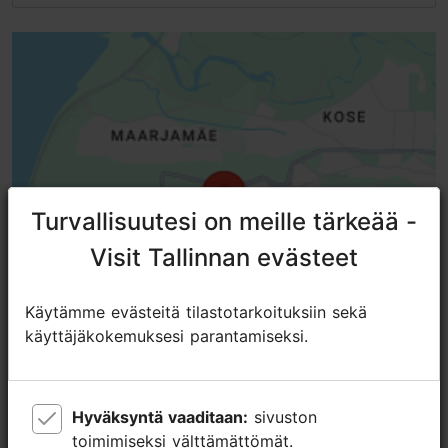
Turvallisuutesi on meille tärkeää -
Turvallisuutesi on meille tärkeää -
Visit Tallinnan evästeet
Visit Tallinnan evästeet
Käytämme evästeitä tilastotarkoituksiin sekä
Käytämme evästeitä tilastotarkoituksiin sekä
käyttäjäkokemuksesi parantamiseksi.
käyttäjäkokemuksesi parantamiseksi.
Hyväksyntä vaaditaan:
Hyväksyntä vaaditaan:
sivuston
sivuston
toimimiseksi välttämättömät.
toimimiseksi välttämättömät.