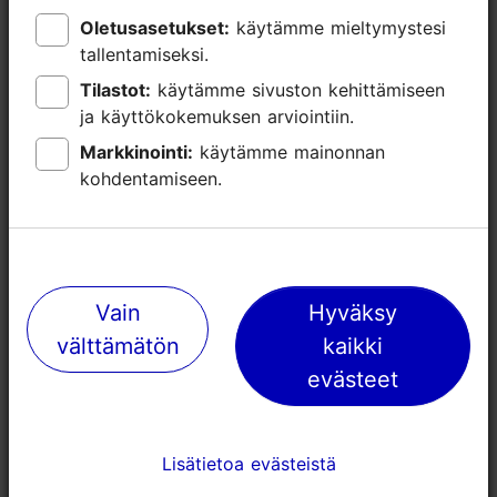
Oletusasetukset:
Oletusasetukset:
käytämme mieltymystesi
käytämme mieltymystesi
Lähellä olevia paikkoja
tallentamiseksi.
tallentamiseksi.
Tilastot:
Tilastot:
käytämme sivuston kehittämiseen
käytämme sivuston kehittämiseen
ja käyttökokemuksen arviointiin.
ja käyttökokemuksen arviointiin.
Markkinointi:
Markkinointi:
käytämme mainonnan
käytämme mainonnan
kohdentamiseen.
kohdentamiseen.
Vain
Vain
Hyväksy
Hyväksy
välttämätön
välttämätön
kaikki
kaikki
Tallink Tennisekeskus
Piritan kunt
evästeet
evästeet
hiihtoladut
1514m
1778m
Lisätietoa evästeistä
Lisätietoa evästeistä