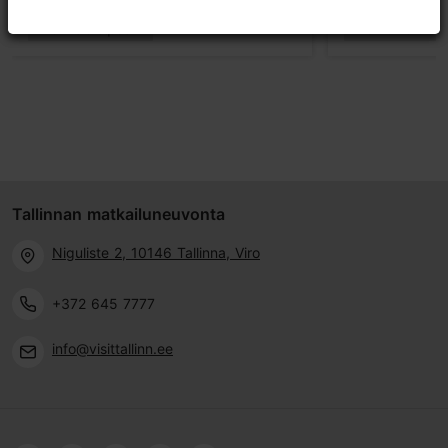
Tennis & squash
Talviurheilu
Tallinnan matkailuneuvonta
Niguliste 2, 10146 Tallinna, Viro
+372 645 7777
info@visittallinn.ee