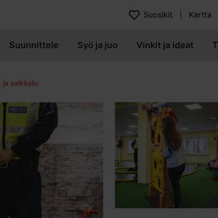
Suosikit
Kartta
Suunnittele
Syö ja juo
Vinkit ja ideat
T
 ja seikkailu