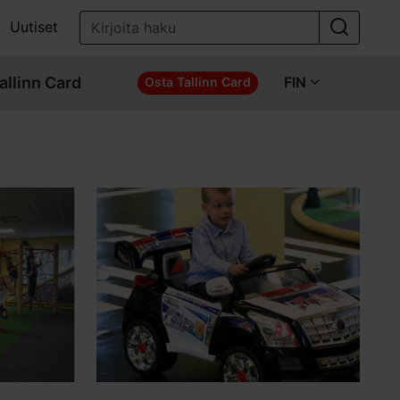
Uutiset
allinn Card
FIN
Osta Tallinn Card