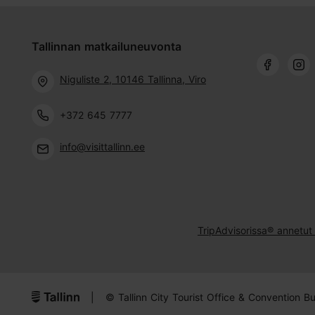
Tallinnan matkailuneuvonta
Niguliste 2, 10146 Tallinna, Viro
+372 645 7777
info@visittallinn.ee
TripAdvisorissa® annetut 
|
© Tallinn City Tourist Office & Convention B