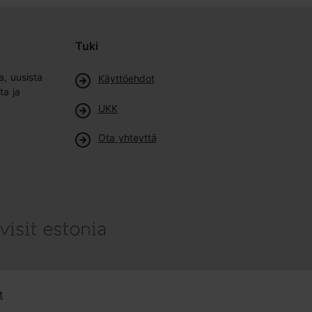
Tuki
a, uusista
Käyttöehdot
ta ja
UKK
Ota yhteyttä
t