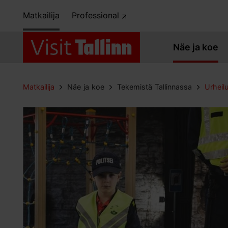
Matkailija
Professional
Näe ja koe
Matkailija
Näe ja koe
Tekemistä Tallinnassa
Urheilu