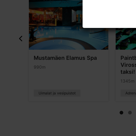
Mustamäen Elamus Spa
Paintb
Viross
990m
taksi!
1345m
Uimalat ja vesipuistot
Adrena