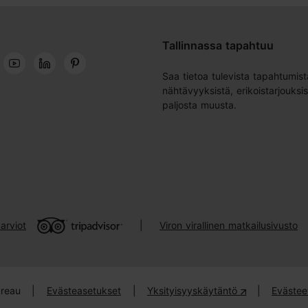
Tallinnassa tapahtuu
Saa tietoa tulevista tapahtumist
nähtävyyksistä, erikoistarjouksis
paljosta muusta.
arviot
Viron virallinen matkailusivusto
|
ureau
|
Evästeasetukset
|
Yksityisyyskäytäntö
|
Evästee