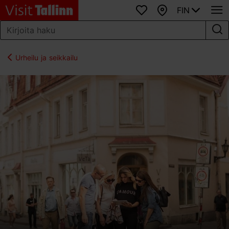
FIN
Suosikit
Kartta
Urheilu ja seikkailu