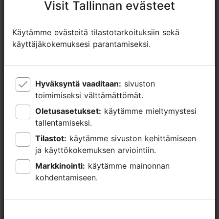
Visit Tallinnan evästeet
Visit Tallinnan evästeet
Käytämme evästeitä tilastotarkoituksiin sekä
Käytämme evästeitä tilastotarkoituksiin sekä
käyttäjäkokemuksesi parantamiseksi.
käyttäjäkokemuksesi parantamiseksi.
Hyväksyntä vaaditaan:
Hyväksyntä vaaditaan:
sivuston
sivuston
toimimiseksi välttämättömät.
toimimiseksi välttämättömät.
Oletusasetukset:
Oletusasetukset:
käytämme mieltymystesi
käytämme mieltymystesi
TripAdvisorissa® annetut arviot
tallentamiseksi.
tallentamiseksi.
Tilastot:
Tilastot:
käytämme sivuston kehittämiseen
käytämme sivuston kehittämiseen
tripadvisor rating 4.6 of 5
perustuu
8 arvioon
ja käyttökokemuksen arviointiin.
ja käyttökokemuksen arviointiin.
Markkinointi:
Markkinointi:
käytämme mainonnan
käytämme mainonnan
kohdentamiseen.
kohdentamiseen.
Lue ja kirjoita kommentteja TripAdvisorissa
Arvostele TripAdvisorissa