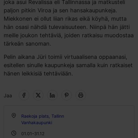
joka asui Revalissa eli Tallinnassa ja matkusteli
paljon pitkin Viroa ja sen hansakaupunkeja.
Miekkonen ei ollut liian rikas eikä köyhä, mutta
hän osasi nähdä tulevaisuuteen. Niinpä hän jätti
meille joukon tehtäviä, joiden ratkaisu muodostaa
tärkeän sanoman.
Pelin aikana Jüri toimii virtuaalisena oppaanasi,
esitellen sinulle kaupunkeja samalla kuin ratkaiset
hänen leikkisiä tehtäviään.
Jaa
Raekoja plats, Tallinn
Vanhakaupunki
01.01–31.12