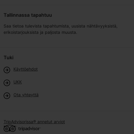
Tallinnassa tapahtuu
Saa tietoa tulevista tapahtumista, uusista nähtävyyksistä,
erikoistarjouksista ja paljosta muusta.
Tuki
Käyttöehdot
UKK
Ota yhteyttä
TripAdvisorissa® annetut arviot