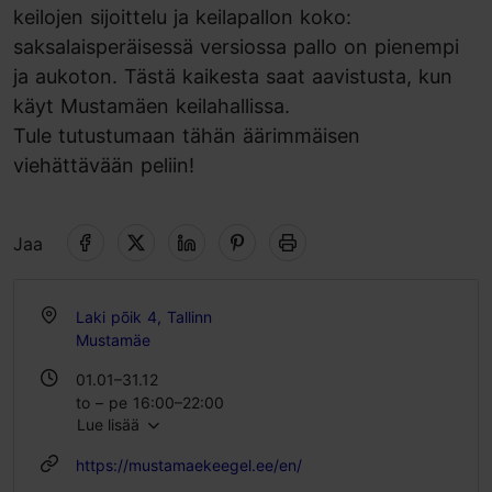
keilojen sijoittelu ja keilapallon koko:
saksalaisperäisessä versiossa pallo on pienempi
ja aukoton. Tästä kaikesta saat aavistusta, kun
käyt Mustamäen keilahallissa.
Tule tutustumaan tähän äärimmäisen
viehättävään peliin!
Jaa
Laki põik 4, Tallinn
Mustamäe
01.01–31.12
to – pe 16:00–22:00
Lue lisää
la – su 13:00–22:00
https://mustamaekeegel.ee/en/