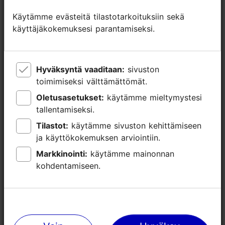
Käytämme evästeitä tilastotarkoituksiin sekä
Käytämme evästeitä tilastotarkoituksiin sekä
käyttäjäkokemuksesi parantamiseksi.
käyttäjäkokemuksesi parantamiseksi.
Hyväksyntä vaaditaan:
Hyväksyntä vaaditaan:
sivuston
sivuston
toimimiseksi välttämättömät.
toimimiseksi välttämättömät.
TripAdvisorissa® annetut arviot
Oletusasetukset:
Oletusasetukset:
käytämme mieltymystesi
käytämme mieltymystesi
tallentamiseksi.
tallentamiseksi.
tripadvisor rating null of 5
perustuu
0 arvioon
Tilastot:
Tilastot:
käytämme sivuston kehittämiseen
käytämme sivuston kehittämiseen
ja käyttökokemuksen arviointiin.
ja käyttökokemuksen arviointiin.
Lue ja kirjoita kommentteja TripAdvisorissa
Markkinointi:
Markkinointi:
käytämme mainonnan
käytämme mainonnan
kohdentamiseen.
kohdentamiseen.
Arvostele TripAdvisorissa
Lähellä olevia paikkoja