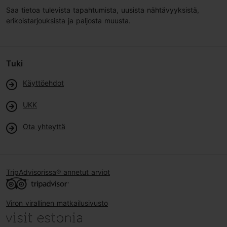
Saa tietoa tulevista tapahtumista, uusista nähtävyyksistä,
erikoistarjouksista ja paljosta muusta.
Tuki
Käyttöehdot
UKK
Ota yhteyttä
TripAdvisorissa® annetut arviot
Viron virallinen matkailusivusto