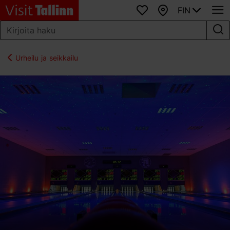
FIN
Suosikit
Kartta
Urheilu ja seikkailu