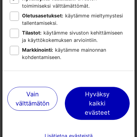
toimimiseksi välttämättömät.
toimimiseksi välttämättömät.
Oletusasetukset:
Oletusasetukset:
käytämme mieltymystesi
käytämme mieltymystesi
tallentamiseksi.
tallentamiseksi.
Tilastot:
Tilastot:
käytämme sivuston kehittämiseen
käytämme sivuston kehittämiseen
ja käyttökokemuksen arviointiin.
ja käyttökokemuksen arviointiin.
Lähellä olevia paikkoja
Markkinointi:
Markkinointi:
käytämme mainonnan
käytämme mainonnan
kohdentamiseen.
kohdentamiseen.
Vain
Vain
Hyväksy
Hyväksy
välttämätön
välttämätön
kaikki
kaikki
evästeet
evästeet
Asuurkeraamika-studion
Vanhankaup
Lisätietoa evästeistä
Lisätietoa evästeistä