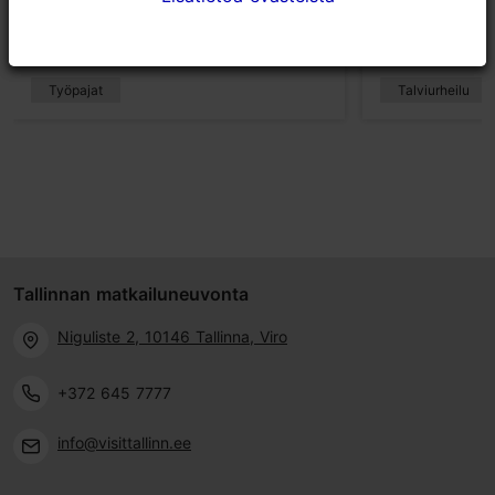
keramiikkakurssit
luistelukent
816m
891m
Työpajat
Talviurheilu
Tallinnan matkailuneuvonta
Niguliste 2, 10146 Tallinna, Viro
+372 645 7777
info@visittallinn.ee