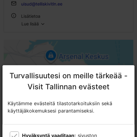
uisud@telliskivitln.ee
Lisätietoa
Lue lisää
Ulkona
Turvallisuutesi on meille tärkeää -
Turvallisuutesi on meille tärkeää -
Visit Tallinnan evästeet
Visit Tallinnan evästeet
Käytämme evästeitä tilastotarkoituksiin sekä
Käytämme evästeitä tilastotarkoituksiin sekä
käyttäjäkokemuksesi parantamiseksi.
käyttäjäkokemuksesi parantamiseksi.
Hyväksyntä vaaditaan:
Hyväksyntä vaaditaan:
sivuston
sivuston