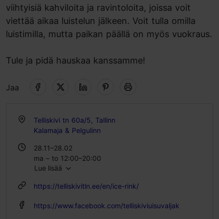
viihtyisiä kahviloita ja ravintoloita, joissa voit
viettää aikaa luistelun jälkeen. Voit tulla omilla
luistimilla, mutta paikan päällä on myös vuokraus.
Tule ja pidä hauskaa kanssamme!
Jaa
Telliskivi tn 60a/5, Tallinn
Kalamaja & Pelgulinn
28.11–28.02
ma – to 12:00–20:00
Lue lisää
pe 12:00–22:00
la 10:00–22:00
https://telliskivitln.ee/en/ice-rink/
su 10:00–20:00
https://www.facebook.com/telliskiviuisuvaljak