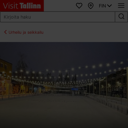
FIN
Suosikit
Kartta
Urheilu ja seikkailu