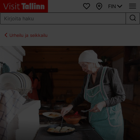
FIN
Suosikit
Kartta
Urheilu ja seikkailu