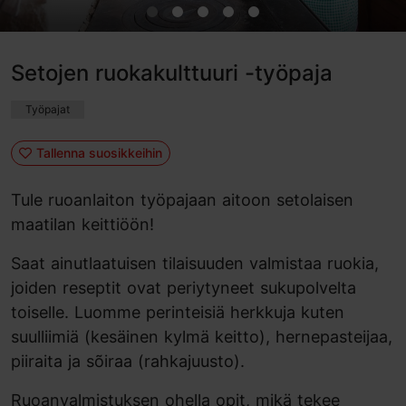
Setojen ruokakulttuuri -työpaja
Työpajat
Tallenna suosikkeihin
Tule ruoanlaiton työpajaan aitoon setolaisen
maatilan keittiöön!
Saat ainutlaatuisen tilaisuuden valmistaa ruokia,
joiden reseptit ovat periytyneet sukupolvelta
toiselle. Luomme perinteisiä herkkuja kuten
suulliimiä (kesäinen kylmä keitto), hernepasteijaa,
piiraita ja sõiraa (rahkajuusto).
Ruoanvalmistuksen ohella opit, mikä tekee