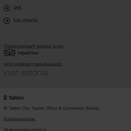
UKK
Ota yhteyttä
TripAdvisorissa® annetut arviot
Viron virallinen matkailusivusto
© Tallinn City Tourist Office & Convention Bureau
Evästeasetukset
Yksityisyyskäytäntö