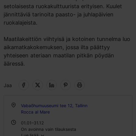
setolaisesta ruokakulttuurista erityisen. Kuulet
jännittäviä tarinoita paasto- ja juhlapäivien
ruokalajeista.
Maatilakeittiön viihtyisä ja kotoinen tunnelma luo
aikamatkakokemuksen, jossa ilta päättyy
yhteiseen ateriaan maatilan pitkän pöydän
ääressä.
Jaa
Vabaõhumuuseumi tee 12, Tallinn
Rocca al Mare
01.01–31.12
On avoinna vain tilauksesta
Lue lisää