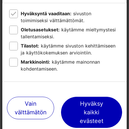
Hyväksyntä vaaditaan:
Hyväksyntä vaaditaan:
sivuston
sivuston
toimimiseksi välttämättömät.
toimimiseksi välttämättömät.
Oletusasetukset:
Oletusasetukset:
käytämme mieltymystesi
käytämme mieltymystesi
tallentamiseksi.
tallentamiseksi.
Tilastot:
Tilastot:
käytämme sivuston kehittämiseen
käytämme sivuston kehittämiseen
ja käyttökokemuksen arviointiin.
ja käyttökokemuksen arviointiin.
Markkinointi:
Markkinointi:
käytämme mainonnan
käytämme mainonnan
Lähellä olevia paikkoja
kohdentamiseen.
kohdentamiseen.
Vain
Vain
Hyväksy
Hyväksy
välttämätön
välttämätön
kaikki
kaikki
evästeet
evästeet