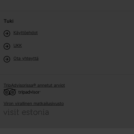
Tuki
Käyttöehdot
UKK
Ota yhteyttä
TripAdvisorissa® annetut arviot
Viron virallinen matkailusivusto