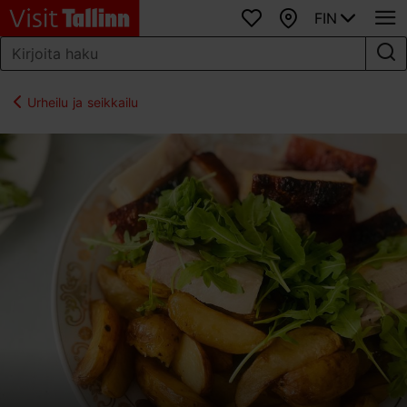
FIN
Suosikit
Kartta
Urheilu ja seikkailu