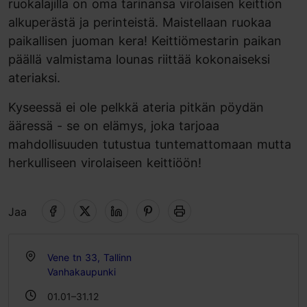
ruokalajilla on oma tarinansa virolaisen keittiön
alkuperästä ja perinteistä. Maistellaan ruokaa
paikallisen juoman kera! Keittiömestarin paikan
päällä valmistama lounas riittää kokonaiseksi
ateriaksi.
Kyseessä ei ole pelkkä ateria pitkän pöydän
ääressä - se on elämys, joka tarjoaa
mahdollisuuden tutustua tuntemattomaan mutta
herkulliseen virolaiseen keittiöön!
Jaa
Vene tn 33, Tallinn
Vanhakaupunki
01.01–31.12