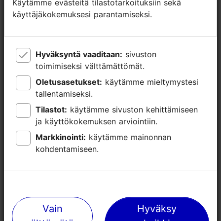
Käytämme evästeitä tilastotarkoituksiin sekä
Käytämme evästeitä tilastotarkoituksiin sekä
käyttäjäkokemuksesi parantamiseksi.
käyttäjäkokemuksesi parantamiseksi.
Hyväksyntä vaaditaan:
Hyväksyntä vaaditaan:
sivuston
sivuston
toimimiseksi välttämättömät.
toimimiseksi välttämättömät.
Oletusasetukset:
Oletusasetukset:
käytämme mieltymystesi
käytämme mieltymystesi
tallentamiseksi.
tallentamiseksi.
Tilastot:
Tilastot:
käytämme sivuston kehittämiseen
käytämme sivuston kehittämiseen
ja käyttökokemuksen arviointiin.
ja käyttökokemuksen arviointiin.
Markkinointi:
Markkinointi:
käytämme mainonnan
käytämme mainonnan
kohdentamiseen.
kohdentamiseen.
Lähellä olevia paikkoja
Vain
Vain
Hyväksy
Hyväksy