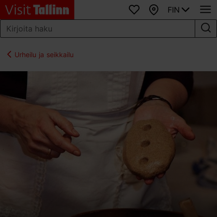
FIN
Suosikit
Kartta
Urheilu ja seikkailu