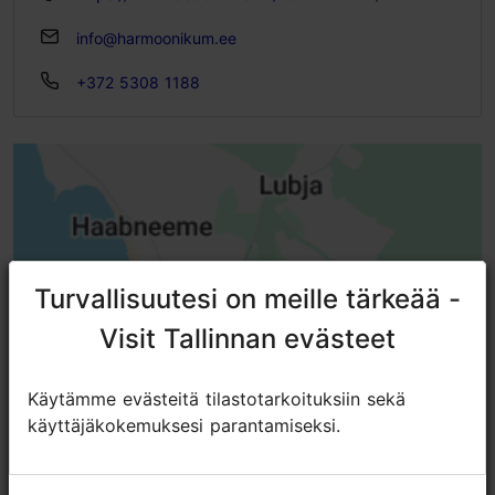
info@harmoonikum.ee
+372 5308 1188
Turvallisuutesi on meille tärkeää -
Turvallisuutesi on meille tärkeää -
Visit Tallinnan evästeet
Visit Tallinnan evästeet
Käytämme evästeitä tilastotarkoituksiin sekä
Käytämme evästeitä tilastotarkoituksiin sekä
käyttäjäkokemuksesi parantamiseksi.
käyttäjäkokemuksesi parantamiseksi.