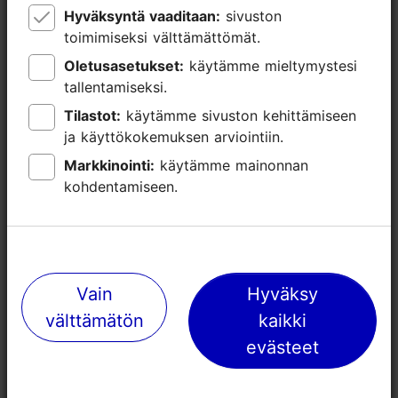
Hyväksyntä vaaditaan:
Hyväksyntä vaaditaan:
sivuston
sivuston
toimimiseksi välttämättömät.
toimimiseksi välttämättömät.
Oletusasetukset:
Oletusasetukset:
käytämme mieltymystesi
käytämme mieltymystesi
tallentamiseksi.
tallentamiseksi.
Tilastot:
Tilastot:
käytämme sivuston kehittämiseen
käytämme sivuston kehittämiseen
Lähellä olevia paikkoja
ja käyttökokemuksen arviointiin.
ja käyttökokemuksen arviointiin.
Markkinointi:
Markkinointi:
käytämme mainonnan
käytämme mainonnan
kohdentamiseen.
kohdentamiseen.
Vain
Vain
Hyväksy
Hyväksy
välttämätön
välttämätön
kaikki
kaikki
evästeet
evästeet
Tallinn Viimsi SPA:n
Atlantis H2