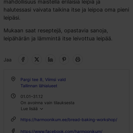
mahdollisuus maistella erilaisia leipiä ja
halutessasi vaivata taikina itse ja leipoa oma pieni
leipäsi.
Mukaan saat reseptejä, opastavia sanoja,
leipähärän ja lämmintä itse leivottua leipää.
Jaa
Pargi tee 8, Viimsi vald
Tallinnan lähialueet
01.01–31.12
On avoinna vain tilauksesta
Lue lisää
https://harmoonikum.ee/bread-baking-workshop/
https://www.facebook.com/harmoonikum/