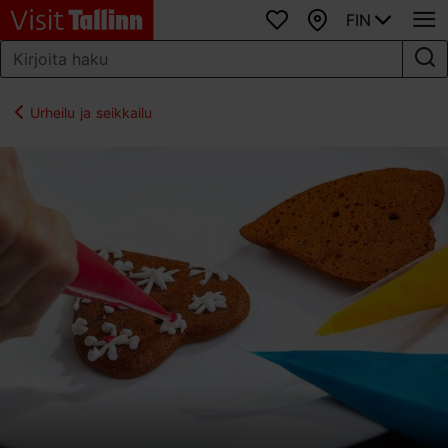
FIN
Suosikit
Kartta
Urheilu ja seikkailu