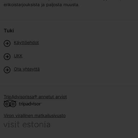
erikoistarjouksista ja paljosta muusta.
Tuki
Käyttöehdot
UKK
Ota yhteyttä
TripAdvisorissa® annetut arviot
Viron virallinen matkailusivusto