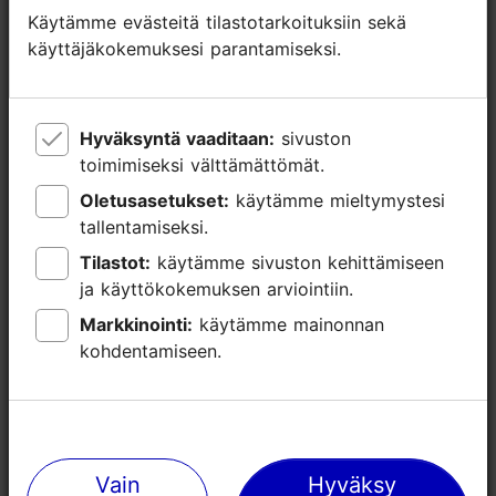
Käytämme evästeitä tilastotarkoituksiin sekä
Käytämme evästeitä tilastotarkoituksiin sekä
käyttäjäkokemuksesi parantamiseksi.
käyttäjäkokemuksesi parantamiseksi.
Hyväksyntä vaaditaan:
Hyväksyntä vaaditaan:
sivuston
sivuston
toimimiseksi välttämättömät.
toimimiseksi välttämättömät.
Oletusasetukset:
Oletusasetukset:
käytämme mieltymystesi
käytämme mieltymystesi
tallentamiseksi.
tallentamiseksi.
Tilastot:
Tilastot:
käytämme sivuston kehittämiseen
käytämme sivuston kehittämiseen
ja käyttökokemuksen arviointiin.
ja käyttökokemuksen arviointiin.
Markkinointi:
Markkinointi:
käytämme mainonnan
käytämme mainonnan
kohdentamiseen.
kohdentamiseen.
Lähellä olevia paikkoja
Vain
Vain
Hyväksy
Hyväksy