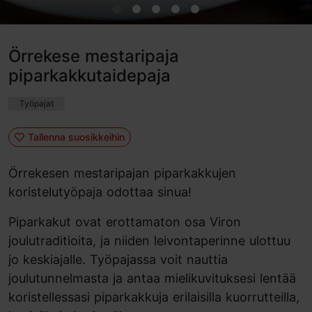
Örrekese mestaripaja
piparkakkutaidepaja
Työpajat
Tallenna suosikkeihin
Örrekesen mestaripajan piparkakkujen
koristelutyöpaja odottaa sinua!
Piparkakut ovat erottamaton osa Viron
joulutraditioita, ja niiden leivontaperinne ulottuu
jo keskiajalle. Työpajassa voit nauttia
joulutunnelmasta ja antaa mielikuvituksesi lentää
koristellessasi piparkakkuja erilaisilla kuorrutteilla,