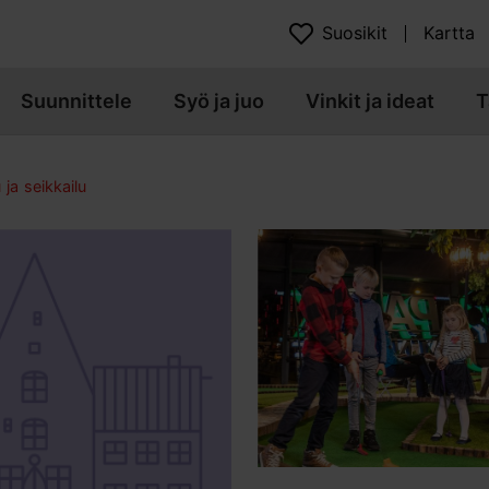
Suosikit
Kartta
Suunnittele
Syö ja juo
Vinkit ja ideat
T
 ja seikkailu