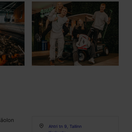
säolon
Ahtri tn 9, Tallinn