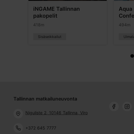
udion
iNGAME Tallinnan
Aqua 
pakopelit
Confe
418m
494m
Sisäseikkailut
Uimala
Tallinnan matkailuneuvonta
Niguliste 2, 10146 Tallinna, Viro
+372 645 7777