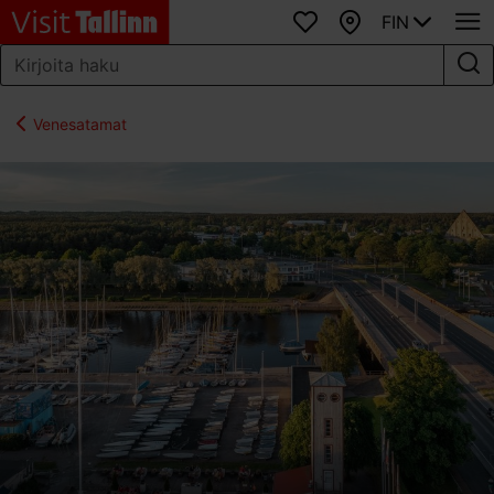
FIN
Suosikit
Kartta
Venesatamat