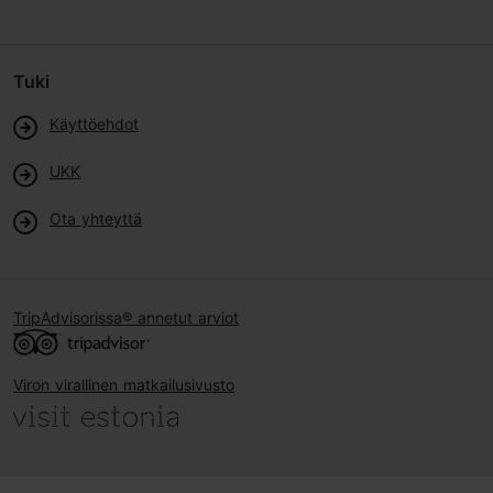
Tuki
Käyttöehdot
UKK
Ota yhteyttä
TripAdvisorissa® annetut arviot
Viron virallinen matkailusivusto