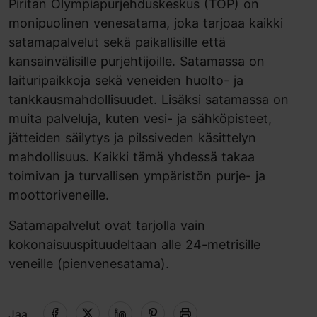
Piritan Olympiapurjehduskeskus (TOP) on
monipuolinen venesatama, joka tarjoaa kaikki
satamapalvelut sekä paikallisille että
kansainvälisille purjehtijoille. Satamassa on
laituripaikkoja sekä veneiden huolto- ja
tankkausmahdollisuudet. Lisäksi satamassa on
muita palveluja, kuten vesi- ja sähköpisteet,
jätteiden säilytys ja pilssiveden käsittelyn
mahdollisuus. Kaikki tämä yhdessä takaa
toimivan ja turvallisen ympäristön purje- ja
moottoriveneille.
Satamapalvelut ovat tarjolla vain
kokonaisuuspituudeltaan alle 24-metrisille
veneille (pienvenesatama).
Jaa