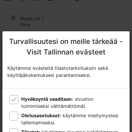
Regati pst 1
Pirita
http://www.piritatop.ee
Turvallisuutesi on meille tärkeää -
Turvallisuutesi on meille tärkeää -
top@piritatop.ee
Visit Tallinnan evästeet
Visit Tallinnan evästeet
+372 639 8800
Käytämme evästeitä tilastotarkoituksiin sekä
Käytämme evästeitä tilastotarkoituksiin sekä
käyttäjäkokemuksesi parantamiseksi.
käyttäjäkokemuksesi parantamiseksi.
Hyväksyntä vaaditaan:
Hyväksyntä vaaditaan:
sivuston
sivuston
toimimiseksi välttämättömät.
toimimiseksi välttämättömät.
Lähellä olevia paikkoja
Oletusasetukset:
Oletusasetukset:
käytämme mieltymystesi
käytämme mieltymystesi
tallentamiseksi.
tallentamiseksi.