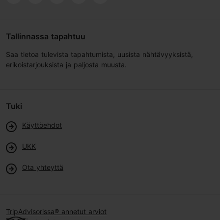
Tallinnassa tapahtuu
Saa tietoa tulevista tapahtumista, uusista nähtävyyksistä,
erikoistarjouksista ja paljosta muusta.
Tuki
Käyttöehdot
UKK
Ota yhteyttä
TripAdvisorissa® annetut arviot