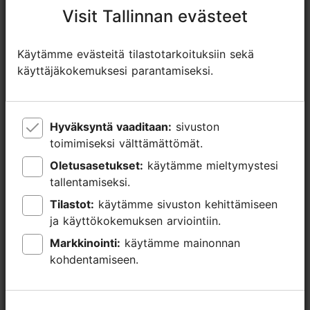
Lisätietoa
Visit Tallinnan evästeet
Visit Tallinnan evästeet
Lue lisää
Ulkona
Käytämme evästeitä tilastotarkoituksiin sekä
Käytämme evästeitä tilastotarkoituksiin sekä
käyttäjäkokemuksesi parantamiseksi.
käyttäjäkokemuksesi parantamiseksi.
Hyväksyntä vaaditaan:
Hyväksyntä vaaditaan:
sivuston
sivuston
toimimiseksi välttämättömät.
toimimiseksi välttämättömät.
Oletusasetukset:
Oletusasetukset:
käytämme mieltymystesi
käytämme mieltymystesi
tallentamiseksi.
tallentamiseksi.
Tilastot:
Tilastot:
käytämme sivuston kehittämiseen
käytämme sivuston kehittämiseen
ja käyttökokemuksen arviointiin.
ja käyttökokemuksen arviointiin.
Markkinointi:
Markkinointi:
käytämme mainonnan
käytämme mainonnan
kohdentamiseen.
kohdentamiseen.