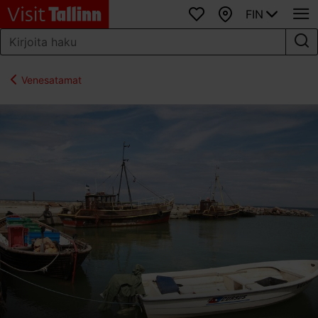
FIN
Suosikit
Kartta
Venesatamat