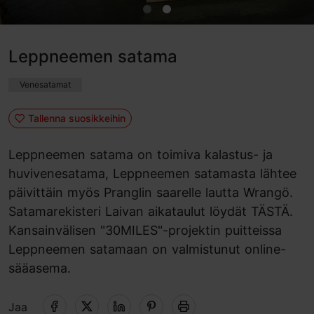
Leppneemen satama
Venesatamat
Tallenna suosikkeihin
Leppneemen satama on toimiva kalastus- ja
huvivenesatama, Leppneemen satamasta lähtee
päivittäin myös Pranglin saarelle lautta Wrangö.
Satamarekisteri Laivan aikataulut löydät TÄSTÄ.
Kansainvälisen "30MILES"-projektin puitteissa
Leppneemen satamaan on valmistunut online-
sääasema.
Jaa