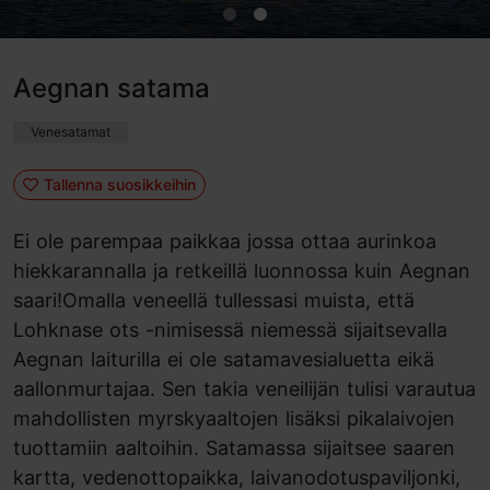
Aegnan satama
Venesatamat
Tallenna suosikkeihin
Ei ole parempaa paikkaa jossa ottaa aurinkoa
hiekkarannalla ja retkeillä luonnossa kuin Aegnan
saari!Omalla veneellä tullessasi muista, että
Lohknase ots -nimisessä niemessä sijaitsevalla
Aegnan laiturilla ei ole satamavesialuetta eikä
aallonmurtajaa. Sen takia veneilijän tulisi varautua
mahdollisten myrskyaaltojen lisäksi pikalaivojen
tuottamiin aaltoihin. Satamassa sijaitsee saaren
kartta, vedenottopaikka, laivanodotuspaviljonki,