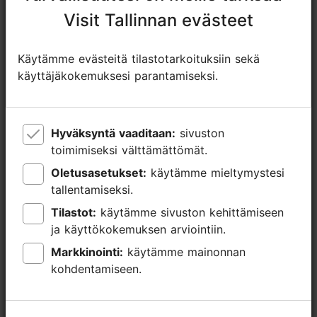
Lisätietoa
Visit Tallinnan evästeet
Visit Tallinnan evästeet
Lue lisää
Ulkona
Käytämme evästeitä tilastotarkoituksiin sekä
Käytämme evästeitä tilastotarkoituksiin sekä
käyttäjäkokemuksesi parantamiseksi.
käyttäjäkokemuksesi parantamiseksi.
Hyväksyntä vaaditaan:
Hyväksyntä vaaditaan:
sivuston
sivuston
toimimiseksi välttämättömät.
toimimiseksi välttämättömät.
Oletusasetukset:
Oletusasetukset:
käytämme mieltymystesi
käytämme mieltymystesi
tallentamiseksi.
tallentamiseksi.
Tilastot:
Tilastot:
käytämme sivuston kehittämiseen
käytämme sivuston kehittämiseen
ja käyttökokemuksen arviointiin.
ja käyttökokemuksen arviointiin.
Markkinointi:
Markkinointi:
käytämme mainonnan
käytämme mainonnan
kohdentamiseen.
kohdentamiseen.