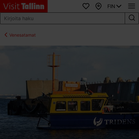
FIN
Suosikit
Kartta
Venesatamat