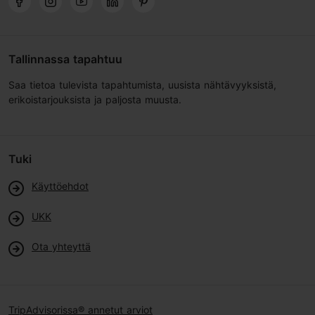
Tallinnassa tapahtuu
Saa tietoa tulevista tapahtumista, uusista nähtävyyksistä,
erikoistarjouksista ja paljosta muusta.
Tuki
Käyttöehdot
UKK
Ota yhteyttä
TripAdvisorissa® annetut arviot