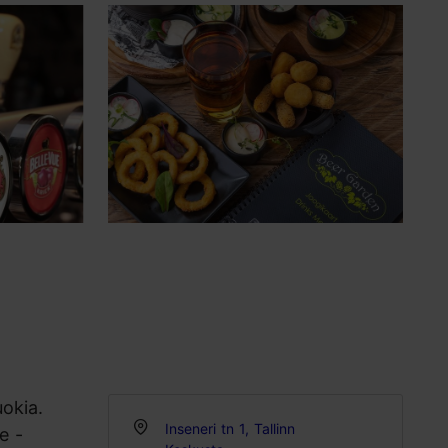
uokia.
Inseneri tn 1, Tallinn
e -