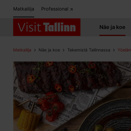
Matkailija
Professional
Näe ja koe
Matkailija
Näe ja koe
Tekemistä Tallinnassa
Yöelä