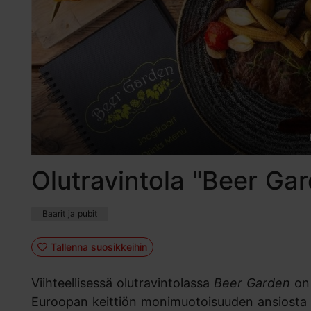
Olutravintola "Beer Ga
Baarit ja pubit
Tallenna suosikkeihin
Viihteellisessä olutravintolassa
Beer Garden
on 
Euroopan keittiön monimuotoisuuden ansiosta 