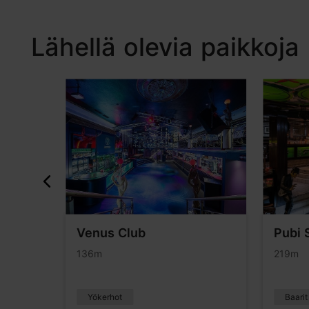
Lähellä olevia paikkoja
Venus Club
Pubi 
136m
219m
Yökerhot
Baarit