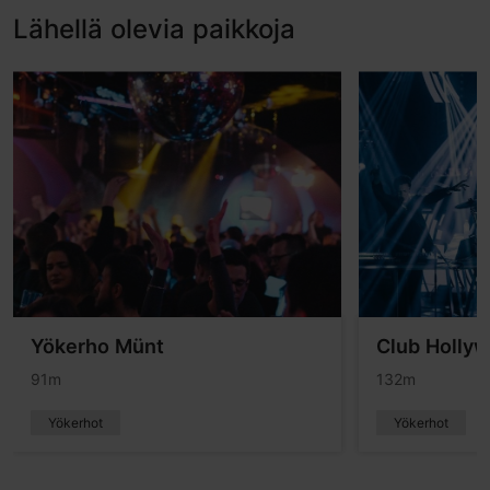
Lähellä olevia paikkoja
Yökerho Münt
Club Holly
91m
132m
Yökerhot
Yökerhot