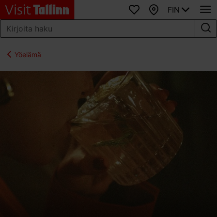
FIN
Suosikit
Kartta
Yöelämä