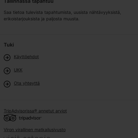
Tallinnassa tapahtuu
Saa tietoa tulevista tapahtumista, uusista nähtävyyksistä,
erikoistarjouksista ja paljosta muusta.
Tuki
Käyttöehdot
UKK
Ota yhteyttä
TripAdvisorissa® annetut arviot
Viron virallinen matkailusivusto