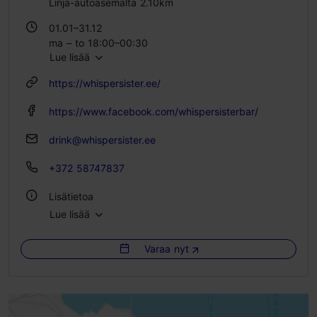
Linja-autoasemalta 2.10km
01.01–31.12
ma – to 18:00–00:30
Lue lisää
pe – la 18:00–02:30
su 18:00–00:30
https://whispersister.ee/
https://www.facebook.com/whispersisterbar/
drink@whispersister.ee
+372 58747837
Lisätietoa
Lue lisää
Istumapaikkoja: 90
Varaa nyt
WLAN-alue