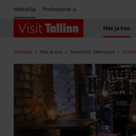
Matkailija
Professional
Näe ja koe
Matkailija
Näe ja koe
Tekemistä Tallinnassa
Yöelä