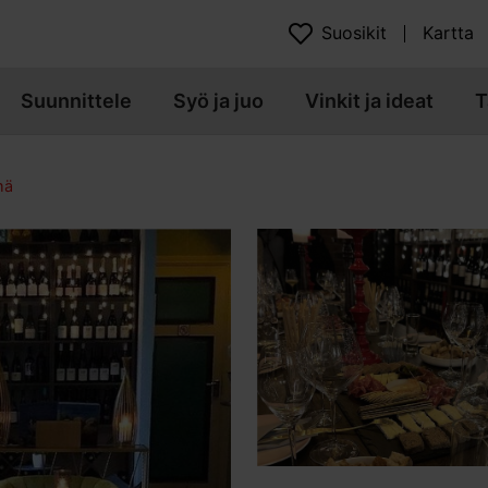
Suosikit
Kartta
Suunnittele
Syö ja juo
Vinkit ja ideat
T
mä