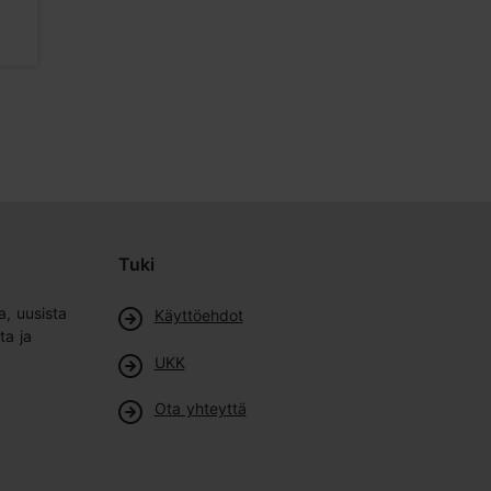
Baarit ja pubit
Yökerhot
Tuki
a, uusista
Käyttöehdot
ta ja
UKK
Ota yhteyttä