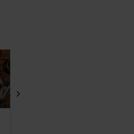
Pubi Scotland Yard
Venus Cl
410m
505m