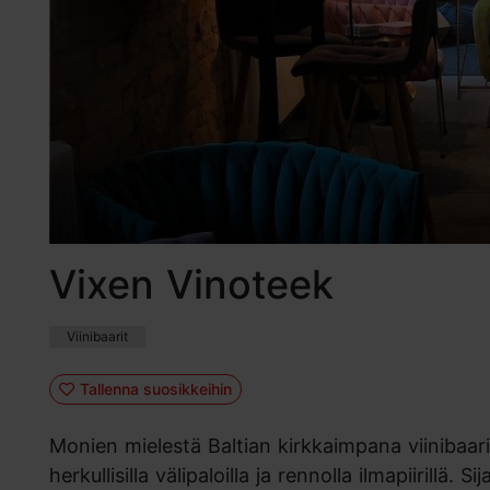
Vixen Vinoteek
Viinibaarit
Tallenna suosikkeihin
Monien mielestä Baltian kirkkaimpana viinibaarin
herkullisilla välipaloilla ja rennolla ilmapiiril