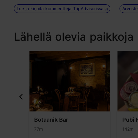
Lue ja kirjoita kommentteja TripAdvisorissa
Arvoste
Lähellä olevia paikkoja
aari
Botaanik Bar
Pubi 
77m
142m