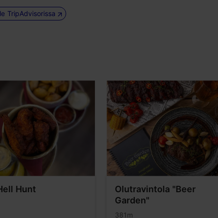
le TripAdvisorissa
Hell Hunt
Olutravintola "Beer
Garden"
381m