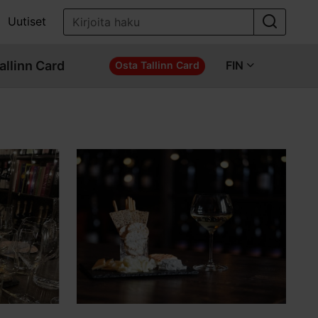
Uutiset
allinn Card
FIN
Osta Tallinn Card