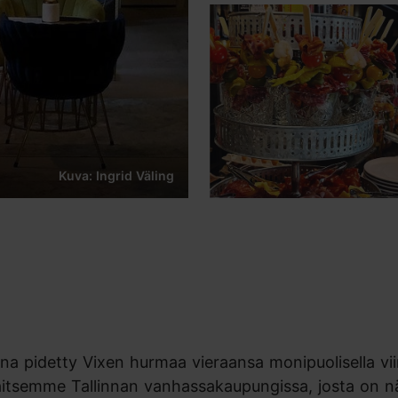
Kuva: Ingrid Väling
a pidetty Vixen hurmaa vieraansa monipuolisella viini
lä. Sijaitsemme Tallinnan vanhassakaupungissa, josta on