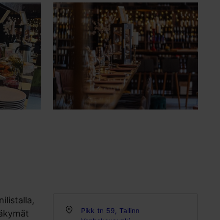
listalla,
Pikk tn 59, Tallinn
 näkymät