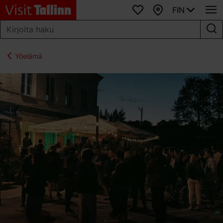
FIN
Suosikit
Kartta
Yöelämä