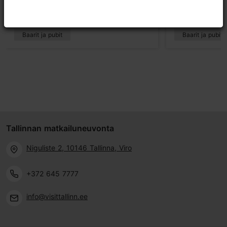
207m
333m
Baarit ja pubit
Baarit ja pubit
Tallinnan matkailuneuvonta
Niguliste 2, 10146 Tallinna, Viro
+372 645 7777
info@visittallinn.ee