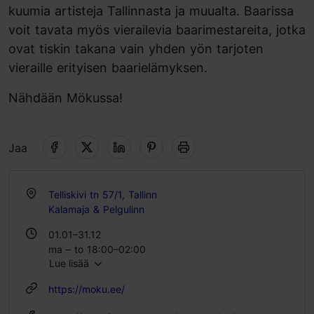
kuumia artisteja Tallinnasta ja muualta. Baarissa
voit tavata myös vierailevia baarimestareita, jotka
ovat tiskin takana vain yhden yön tarjoten
vieraille erityisen baarielämyksen.
Nähdään Mökussa!
Jaa
Telliskivi tn 57/1, Tallinn
Kalamaja & Pelgulinn
01.01–31.12
ma – to 18:00–02:00
Lue lisää
pe – la 18:00–03:00
https://moku.ee/