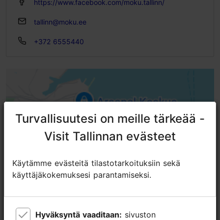
https://www.facebook.com/moku.tallinn/
tallinn@moku.ee
+372 6555440
Turvallisuutesi on meille tärkeää -
Turvallisuutesi on meille tärkeää -
Visit Tallinnan evästeet
Visit Tallinnan evästeet
Käytämme evästeitä tilastotarkoituksiin sekä
Käytämme evästeitä tilastotarkoituksiin sekä
käyttäjäkokemuksesi parantamiseksi.
käyttäjäkokemuksesi parantamiseksi.
Hyväksyntä vaaditaan:
Hyväksyntä vaaditaan:
sivuston
sivuston