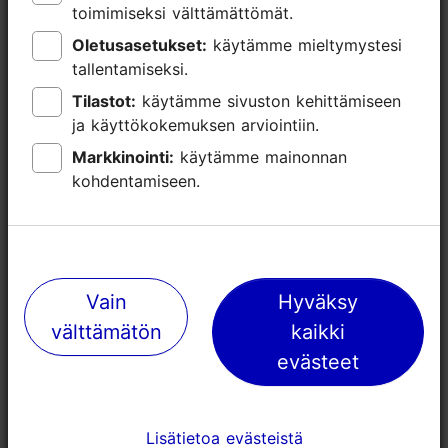
toimimiseksi välttämättömät.
toimimiseksi välttämättömät.
Oletusasetukset:
Oletusasetukset:
käytämme mieltymystesi
käytämme mieltymystesi
tallentamiseksi.
tallentamiseksi.
Tilastot:
Tilastot:
käytämme sivuston kehittämiseen
käytämme sivuston kehittämiseen
ja käyttökokemuksen arviointiin.
ja käyttökokemuksen arviointiin.
Lähellä olevia paikkoja
Markkinointi:
Markkinointi:
käytämme mainonnan
käytämme mainonnan
kohdentamiseen.
kohdentamiseen.
Vain
Vain
Hyväksy
Hyväksy
välttämätön
välttämätön
kaikki
kaikki
evästeet
evästeet
Lisätietoa evästeistä
Lisätietoa evästeistä
Junimperium baari
Terassiravi