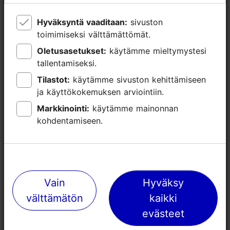
Hyväksyntä vaaditaan:
Hyväksyntä vaaditaan:
sivuston
sivuston
toimimiseksi välttämättömät.
toimimiseksi välttämättömät.
Oletusasetukset:
Oletusasetukset:
käytämme mieltymystesi
käytämme mieltymystesi
tallentamiseksi.
tallentamiseksi.
Tilastot:
Tilastot:
käytämme sivuston kehittämiseen
käytämme sivuston kehittämiseen
ja käyttökokemuksen arviointiin.
ja käyttökokemuksen arviointiin.
Markkinointi:
Markkinointi:
käytämme mainonnan
käytämme mainonnan
kohdentamiseen.
kohdentamiseen.
Lähellä olevia paikkoja
Vain
Vain
Hyväksy
Hyväksy
välttämätön
välttämätön
kaikki
kaikki
evästeet
evästeet