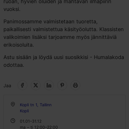
ruoan, hyvien oluiden ja mahtavan ilmapiirin
vuoksi.
Panimossamme valmistetaan tuoretta,
paikallisesti valmistettua käsityöolutta. Klassisten
valikoimien lisäksi tarjoamme myös jännittäviä
erikoisoluita.
Astu sisään ja löydä uusi suosikkisi - Humalakoda
odottaa.
Jaa
Kopli tn 1, Tallinn
Kopli
01.01–31.12
ma – ti 12:00–22:00