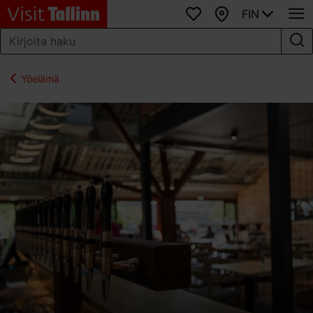
FIN
Suosikit
Kartta
Yöelämä