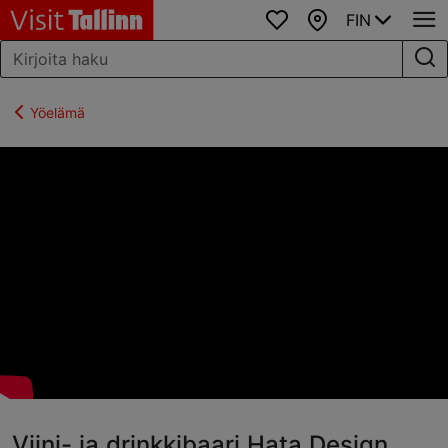
FIN
Suosikit
Kartta
Yöelämä
Viini- ja drinkkibaari Hata Design