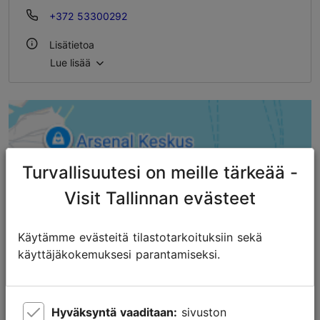
+372 53300292
Lisätietoa
Lue lisää
Istumapaikkoja: 30
Istumapaikkoja ulkona: 24
WLAN-alue
Lemmikkieläimet tervetulleita
Turvallisuutesi on meille tärkeää -
Elävä musiikki ja keikat
Visit Tallinnan evästeet
Käytämme evästeitä tilastotarkoituksiin sekä
käyttäjäkokemuksesi parantamiseksi.
Hyväksyntä vaaditaan:
sivuston