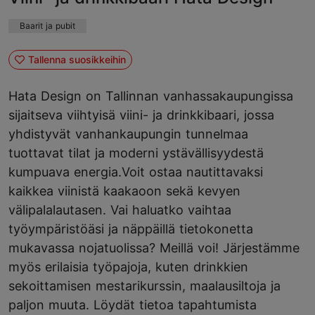
Baarit ja pubit
Tallenna suosikkeihin
Hata Design on Tallinnan vanhassakaupungissa
sijaitseva viihtyisä viini- ja drinkkibaari, jossa
yhdistyvät vanhankaupungin tunnelmaa
tuottavat tilat ja moderni ystävällisyydestä
kumpuava energia.Voit ostaa nautittavaksi
kaikkea viinistä kaakaoon sekä kevyen
välipalalautasen. Vai haluatko vaihtaa
työympäristöäsi ja näppäillä tietokonetta
mukavassa nojatuolissa? Meillä voi! Järjestämme
myös erilaisia ​​työpajoja, kuten drinkkien
sekoittamisen mestarikurssin, maalausiltoja ja
paljon muuta. Löydät tietoa tapahtumista