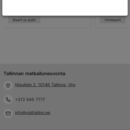
30m
169m
Baarit ja pubit
Viinibaarit
Tallinnan matkailuneuvonta
Niguliste 2, 10146 Tallinna, Viro
+372 645 7777
info@visittallinn.ee