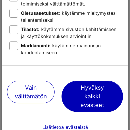
toimimiseksi välttämättömät.
Oletusasetukset:
käytämme mieltymystesi
tallentamiseksi.
Tilastot:
käytämme sivuston kehittämiseen
ja käyttökokemuksen arviointiin.
Lähellä olevia paikkoja
Markkinointi:
käytämme mainonnan
kohdentamiseen.
Vain
Hyväksy
välttämätön
kaikki
evästeet
Lisätietoa evästeistä
Pubi Hell Hunt
Vixen Vino