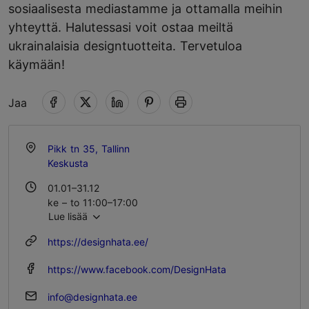
sosiaalisesta mediastamme ja ottamalla meihin
yhteyttä. Halutessasi voit ostaa meiltä
ukrainalaisia designtuotteita. Tervetuloa
käymään!
Jaa
Pikk tn 35, Tallinn
Keskusta
01.01–31.12
ke – to 11:00–17:00
Lue lisää
pe – la 12:00–20:00
su 11:00–17:00
https://designhata.ee/
https://www.facebook.com/DesignHata
info@designhata.ee