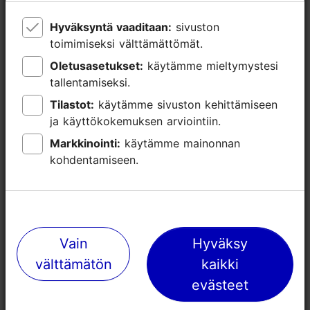
Hyväksyntä vaaditaan:
Hyväksyntä vaaditaan:
sivuston
sivuston
toimimiseksi välttämättömät.
toimimiseksi välttämättömät.
Oletusasetukset:
Oletusasetukset:
käytämme mieltymystesi
käytämme mieltymystesi
tallentamiseksi.
tallentamiseksi.
Tilastot:
Tilastot:
käytämme sivuston kehittämiseen
käytämme sivuston kehittämiseen
ja käyttökokemuksen arviointiin.
ja käyttökokemuksen arviointiin.
Markkinointi:
Markkinointi:
käytämme mainonnan
käytämme mainonnan
kohdentamiseen.
kohdentamiseen.
Lähellä olevia paikkoja
Vain
Vain
Hyväksy
Hyväksy
välttämätön
välttämätön
kaikki
kaikki
evästeet
evästeet