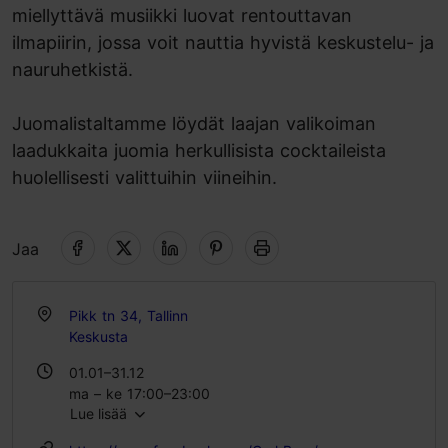
miellyttävä musiikki luovat rentouttavan
ilmapiirin, jossa voit nauttia hyvistä keskustelu- ja
nauruhetkistä.
Juomalistaltamme löydät laajan valikoiman
laadukkaita juomia herkullisista cocktaileista
huolellisesti valittuihin viineihin.
Jaa
Pikk tn 34, Tallinn
Keskusta
01.01–31.12
ma – ke 17:00–23:00
Lue lisää
to – la 18:00–01:00