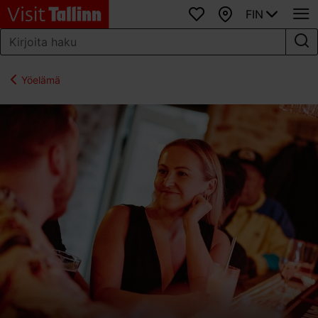
FIN
Suosikit
Kartta
Yöelämä