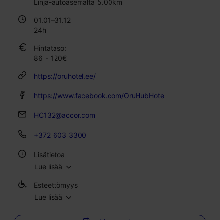
Linja-autoasemalta 5.00km
01.01–31.12
24h
Hintataso:
86 - 120€
https://oruhotel.ee/
https://www.facebook.com/OruHubHotel
HC132@accor.com
+372 603 3300
Lisätietoa
Lue lisää
Ryhmäruokailut: Kyllä
Esteettömyys
Huoneita: 55
Lue lisää
Esteetön pääsy pyörätuolilla
Vuodepaikkoja: 120