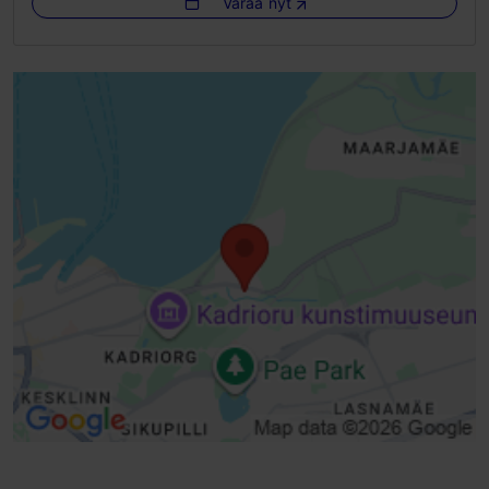
Varaa nyt
Esteetön pääsy skootterilla
WLAN-alue
Esteetön pääsy sähköpyörätuolilla
Green Key -merkki
Esteetön pääsy lastenvaunuilla
Liukuovet
Hissit, tavallinen hissi - soveltuu pyörätuolille
Luiska (6-10 %)
Inva-WC
WLAN
Invaparkkipaikka
Esteetön huone