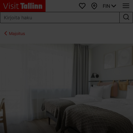
FIN
Suosikit
Kartta
Majoitus