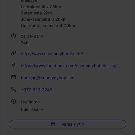
Etäisyys
Lentokentältä 7.5km
Satamasta 2km
Juna-asemalta 0.20km
Linja-autoasemalta 4.00km
01.01–31.12
24h
http://www.economyhotel.ee/fi/
https://www.facebook.com/economyhoteltallinn/
booking@economyhotel.ee
+372 529 3249
Lisätietoa
Lue lisää
Huoneita: 40
Vuodepaikkoja: 78
Varaa nyt
WLAN-alue