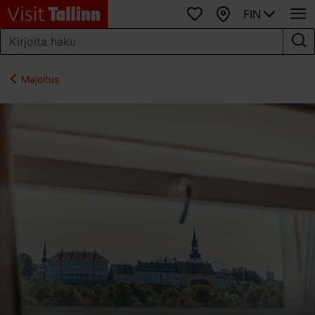
FIN
Suosikit
Kartta
Majoitus