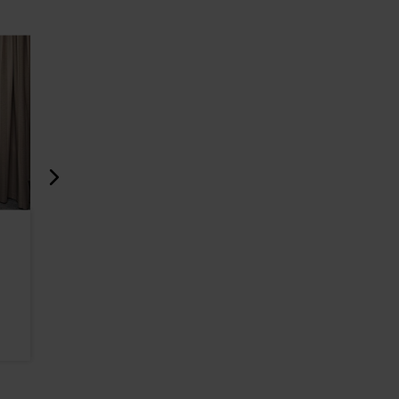
My City Hotel
Hotelli Cr
230m
232m
Hotellit
Hotellit