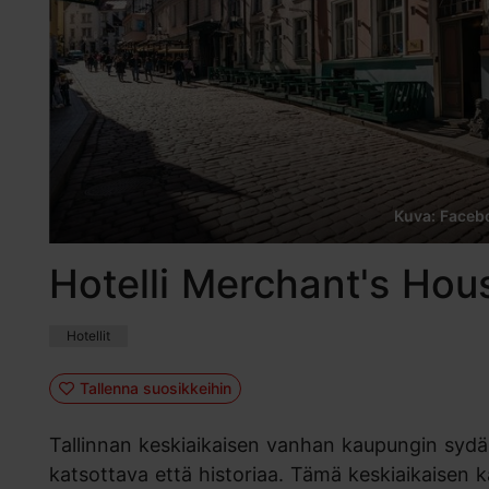
Kuva: Faceb
Hotelli Merchant's Hou
Hotellit
Tallenna suosikkeihin
Tallinnan keskiaikaisen vanhan kaupungin sydäm
katsottava että historiaa. Tämä keskiaikaisen k