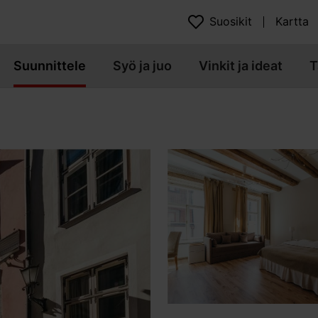
Suosikit
Kartta
Suunnittele
Syö ja juo
Vinkit ja ideat
T