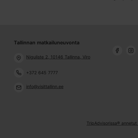
Tallinnan matkailuneuvonta
Niguliste 2, 10146 Tallinna, Viro
+372 645 7777
info@visittallinn.ee
TripAdvisorissa® annetut 