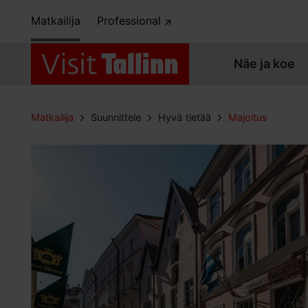
Matkailija
Professional
Näe ja koe
Matkailija
Suunnittele
Hyvä tietää
Majoitus