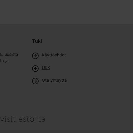
Tuki
a, uusista
Käyttöehdot
ta ja
UKK
Ota yhteyttä