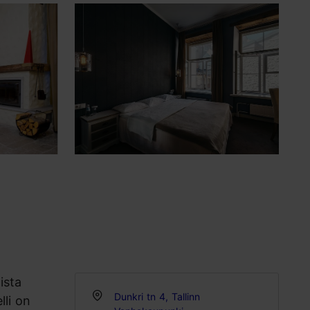
ista
Dunkri tn 4, Tallinn
lli on