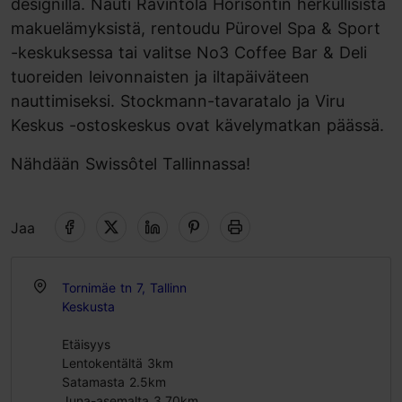
designilla. Nauti Ravintola Horisontin herkullisista
makuelämyksistä, rentoudu Pürovel Spa & Sport
-keskuksessa tai valitse No3 Coffee Bar & Deli
tuoreiden leivonnaisten ja iltapäiväteen
nauttimiseksi. Stockmann-tavaratalo ja Viru
Keskus -ostoskeskus ovat kävelymatkan päässä.
Nähdään Swissôtel Tallinnassa!
Jaa
Tornimäe tn 7, Tallinn
Keskusta
Etäisyys
Lentokentältä 3km
Satamasta 2.5km
Juna-asemalta 3.70km