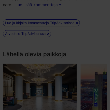
care...
Lue lisää kommentteja
Lue ja kirjoita kommentteja TripAdvisorissa
Arvostele TripAdvisorissa
Lähellä olevia paikkoja