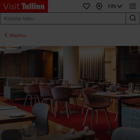
FIN
Suosikit
Kartta
Majoitus