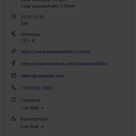
Linja-autoasemalta 1.30km
01.01–31.12
24h
Hintataso:
121+ €
https://www.swissoteltallinn.com/fi/
https://www.facebook.com/SwissotelTallinn
tallinn@swissotel.com
+372 624 0000
Lisätietoa
Lue lisää
Huoneita: 238
Esteettömyys
Vuodepaikkoja: 478
Lue lisää
Esteetön pääsy pyörätuolilla
WLAN-alue