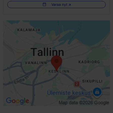
Varaa nyt
Esteetön pääsy skootterilla
Green Key -merkki
Esteetön pääsy sähköpyörätuolilla
Esteetön pääsy lastenvaunuilla
Liukuovet
Hissit, tavallinen hissi - soveltuu pyörätuolille
Inva-WC
Lastenhoitohuone
WLAN