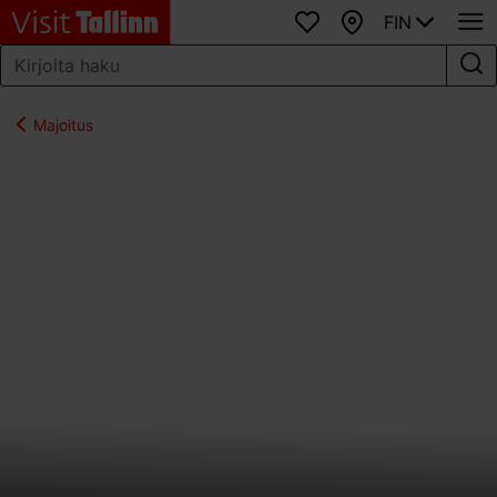
FIN
Suosikit
Kartta
Majoitus