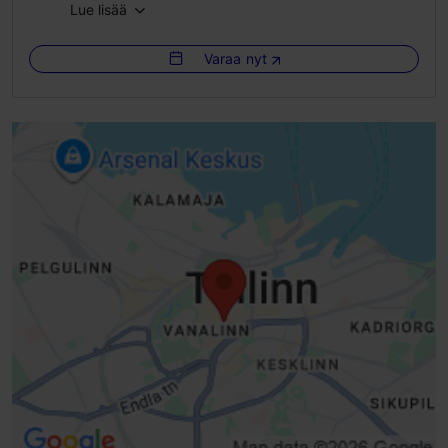
Lue lisää
Huoneita: 6
Vuodepaikkoja: 12
Varaa nyt
WLAN-alue